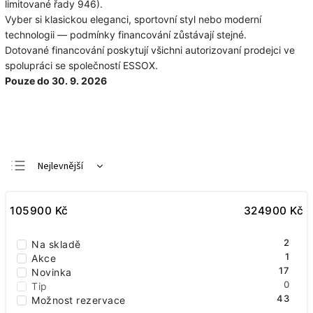
limitované řady 946).
Vyber si klasickou eleganci, sportovní styl nebo moderní
technologii — podmínky financování zůstávají stejné.
Dotované financování poskytují všichni autorizovaní prodejci ve
spolupráci se společností ESSOX.
Pouze do 30. 9. 2026
Nejlevnější
Doporučujeme
105900
Nejdražší
Kč
324900
Kč
Nejprodávanější
2
Na skladě
Abecedně
1
Akce
17
Novinka
0
Tip
43
Možnost rezervace