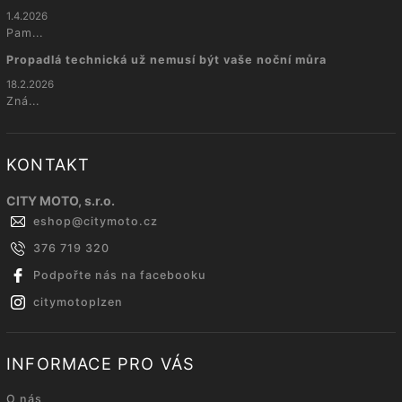
1.4.2026
Pam...
Propadlá technická už nemusí být vaše noční můra
18.2.2026
Zná...
KONTAKT
CITY MOTO, s.r.o.
eshop
@
citymoto.cz
376 719 320
Podpořte nás na facebooku
citymotoplzen
INFORMACE PRO VÁS
O nás