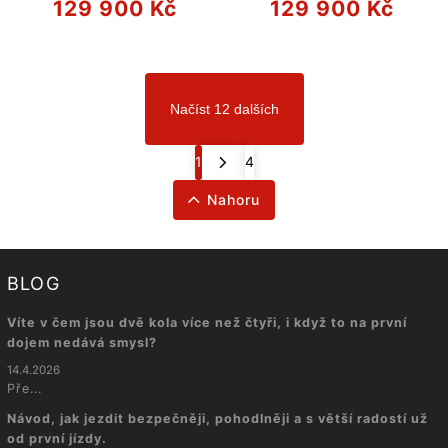
129 900 Kč
129 900 Kč
Načíst 12 dalších
1
4
Nahoru
BLOG
Víte v čem jsou dvě kola více než čtyři, i když to na první
dojem nedává smysl?
14.4.2026
Pře...
Návod, jak jezdit bezpečněji, pohodlněji a s větší radostí už
od první jízdy.