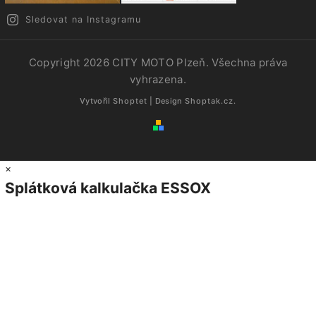
Sledovat na Instagramu
Copyright 2026
CITY MOTO Plzeň
. Všechna práva
vyhrazena.
Vytvořil
Shoptet
| Design
Shoptak.cz.
×
Splátková kalkulačka ESSOX