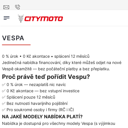
VESPA
0 % úrok • 0 Kč akontace • splácení 12 měsíců
Jedinečná nabídka financování, díky které můžeš odjet na nové
Vespě okamžitě — bez počáteční platby a bez přeplatku.
Proč právě teď pořídit Vespu?
✅ 0 % úrok — nezaplatíš nic navíc
✅ 0 Kč akontace — bez vstupní investice
✅ Splácení pouze 12 měsíců
✅ Bez nutnosti havarijního pojištění
✅ Pro soukromé osoby i firmy (RČ i IČ)
NA JAKÉ MODELY NABÍDKA PLATÍ?
Nabídka je dostupná pro všechny modely Vespa (s výjimkou