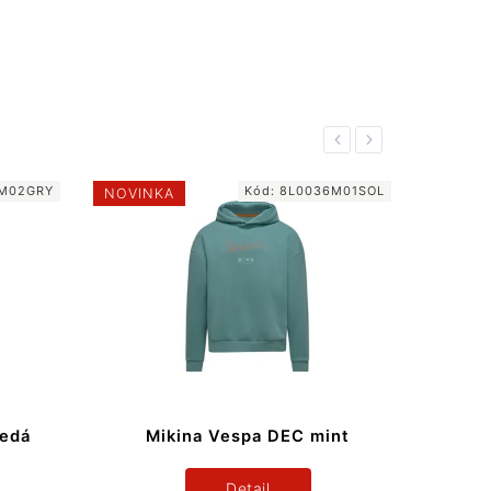
Previous
Next
M02GRY
Kód:
8L0036M01SOL
NOVINKA
NOVIN
šedá
Mikina Vespa DEC mint
Detail