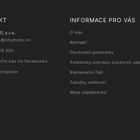
KT
INFORMACE PRO VÁS
, s.r.o.
O nás
p
@
citymoto.cz
Kontakt
19 320
Obchodní podmínky
řte nás na facebooku
Podmínky ochrany osobních úda
otoplzen
Reklamační řád
Tabulky velikostí
Moje objednávka