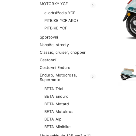
MOTORKY YCF
e-odrážedla YCF
PITBIKE YCF AKCE
PITBIKE YCF
Sportovní
Naháče, streety
Classic, cruiser, chopper
Cestovní
Cestovní Enduro
Enduro, Motocross,
Supermoto
BETA Trial
BETA Enduro
BETA Motard
BETA Motokros
BETA Alp
BETA Minibike
Motocykly do 125 cm3 a 11