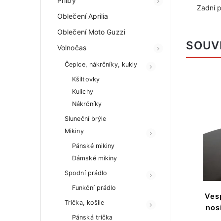
Přilby
Zadní 
Oblečení Aprilia
Oblečení Moto Guzzi
SOUV
Volnočas
Čepice, nákrčníky, kukly
Kšiltovky
000811
Kód:
1B000909
Kulichy
Nákrčníky
Sluneční brýle
Mikiny
Pánské mikiny
 Kč
4 700 Kč
Dámské mikiny
 %
–2 %
Spodní prádlo
Funkční prádlo
štít
Vespa Primavera, Větrný štít
Vesp
Trička, košile
SPORT, tónovaný
nos
Pánská trička