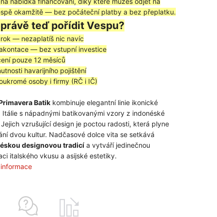
ná nabídka financování, díky které můžeš odjet na
spě okamžitě — bez počáteční platby a bez přeplatku.
 právě teď pořídit Vespu?
rok — nezaplatíš nic navíc
akontace — bez vstupní investice
ení pouze 12 měsíců
tnosti havarijního pojištění
oukromé osoby i firmy (RČ i IČ)
Primavera Batik
kombinuje elegantní linie ikonické
 Itálie s nápadnými batikovanými vzory z indonéské
 Jejich vzrušující design je poctou radosti, která plyne
ání dvou kultur. Nadčasové dolce vita se setkává
éskou designovou tradicí
a vytváří jedinečnou
ci italského vkusu a asijské estetiky.
í informace