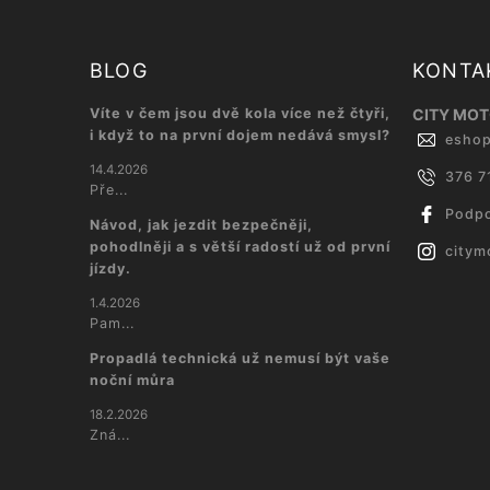
BLOG
KONTA
Víte v čem jsou dvě kola více než čtyři,
CITY MOTO
i když to na první dojem nedává smysl?
esho
14.4.2026
376 7
Pře...
Podpo
Návod, jak jezdit bezpečněji,
pohodlněji a s větší radostí už od první
citym
jízdy.
1.4.2026
Pam...
Propadlá technická už nemusí být vaše
noční můra
18.2.2026
Zná...