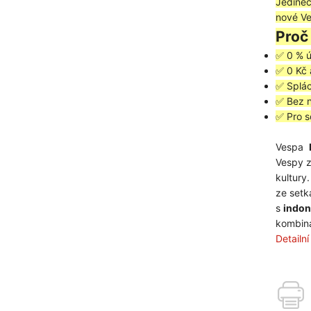
Jedineč
nové Ve
Proč
✅ 0 % ú
✅ 0 Kč 
✅ Splác
✅ Bez nu
✅ Pro s
Vespa
Vespy z
kultury.
ze setk
s
indon
kombina
Detailn