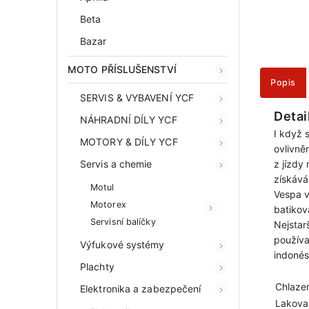
Beta
Bazar
MOTO PŘÍSLUŠENSTVÍ
Popis
SERVIS & VYBAVENÍ YCF
Detai
NÁHRADNÍ DÍLY YCF
I když 
MOTORY & DÍLY YCF
ovlivně
Servis a chemie
z jízdy
získává
Motul
Vespa v
Motorex
batikov
Servisní balíčky
Nejstar
používa
Výfukové systémy
indonés
Plachty
Chlazen
Elektronika a zabezpečení
Lakovan