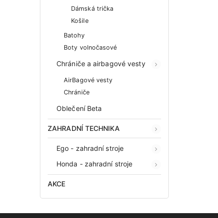
Detail
Dámská trička
Košile
3 804 Kč bez DPH
4 603 Kč
Batohy
Boty volnočasové
Chrániče a airbagové vesty
AirBagové vesty
Chrániče
Oblečení Beta
ZAHRADNÍ TECHNIKA
Ego - zahradní stroje
Honda - zahradní stroje
AKCE