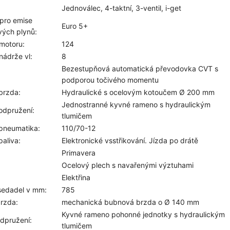
Jednoválec, 4-taktní, 3-ventil, i-get
pro emise
Euro 5+
vých plynů:
motoru:
124
ádrže vl:
8
Bezestupňová automatická převodovka CVT s
podporou točivého momentu
brzda:
Hydraulické s ocelovým kotoučem Ø 200 mm
Jednostranné kyvné rameno s hydraulickým
odpružení:
tlumičem
 pneumatika:
110/70-12
paliva:
Elektronické vsstřikování. Jízda po drátě
Primavera
:
Ocelový plech s navařenými výztuhami
Elektřina
sedadel v mm:
785
rzda:
mechanická bubnová brzda o Ø 140 mm
Kyvné rameno pohonné jednotky s hydraulickým
dpružení:
tlumičem