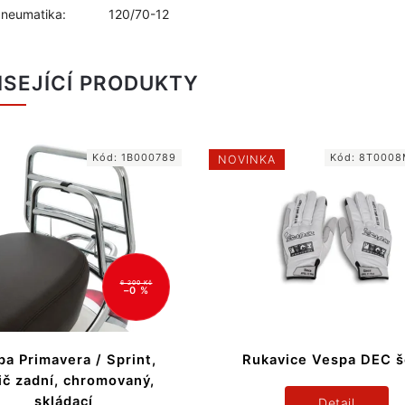
pneumatika:
120/70-12
ISEJÍCÍ PRODUKTY
Kód:
1B000789
Kód:
8T0008
NOVINKA
6 200 Kč
–0 %
a Primavera / Sprint,
Rukavice Vespa DEC 
ič zadní, chromovaný,
skládací
Detail