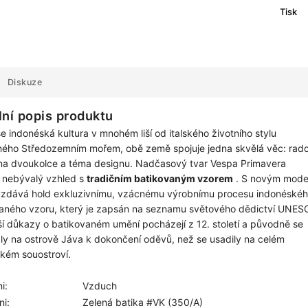
Tisk
Diskuze
lní popis produktu
se indonéská kultura v mnohém liší od italského životního stylu
ného Středozemním mořem, obě země spojuje jedna skvělá věc: rado
 na dvoukolce a téma designu. Nadčasový tvar Vespa Primavera
nebývalý vzhled s
tradičním batikovaným vzorem
. S novým mod
zdává hold exkluzivnímu, vzácnému výrobnímu procesu indonéské
aného vzoru, který je zapsán na seznamu světového dědictví UNES
ší důkazy o batikovaném umění pocházejí z 12. století a původně se
ly na ostrově Jáva k dokončení oděvů, než se usadily na celém
kém souostroví.
i:
Vzduch
i:
Zelená batika #VK (350/A)