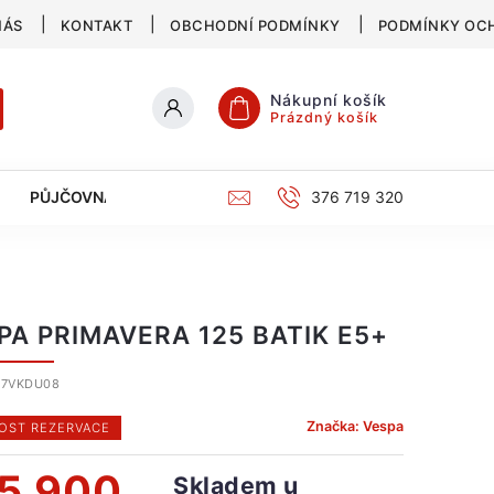
NÁS
KONTAKT
OBCHODNÍ PODMÍNKY
PODMÍNKY OC
Nákupní košík
Prázdný košík
PŮJČOVNA
SERVIS
KATALOG
376 719 320
PA PRIMAVERA 125 BATIK E5+
F7VKDU08
Značka:
Vespa
ST REZERVACE
5 900
Skladem u