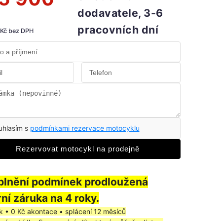
dodavatele, 3-6
pracovních dní
 Kč bez DPH
uhlasím s
podmínkami rezervace motocyklu
Rezervovat motocykl na prodejně
splnění podmínek prodloužená
ní záruka na 4 roky.
k • 0 Kč akontace • splácení 12 měsíců