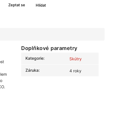
Zeptat se
Hlídat
Doplňkové parametry
Kategorie
:
Skútry
st
Záruka
:
4 roky
elem
ho
CO.