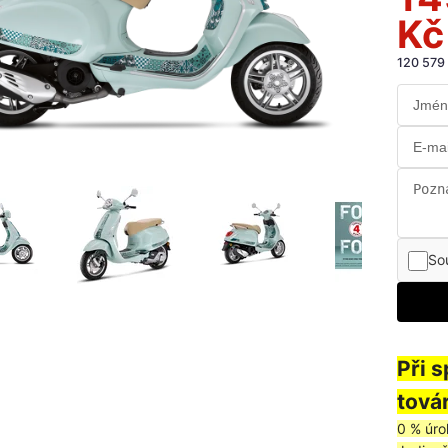
Kč
120 579
So
Při 
továr
0 % úro