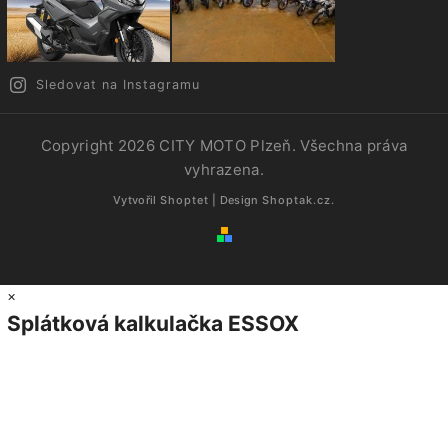
Sledovat na Instagramu
Copyright 2026
CITY MOTO Plzeň
. Všechna práva
vyhrazena.
Vytvořil
Shoptet
| Design
Shoptak.cz.
×
Splátková kalkulačka ESSOX