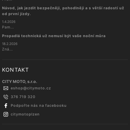
Návod, jak jezdit bezpečněji, pohodlněji a s větší radostí už
od první jízdy.
1.4.2026
Pam...
Propadlá technická už nemusí být vaše noční můra
18.2.2026
Zná...
KONTAKT
CITY MOTO, s.r.o.
eshop
@
citymoto.cz
376 719 320
Podpořte nás na facebooku
citymotoplzen