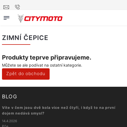
ZIMNÍ ČEPICE
Produkty teprve připravujeme.
Můžete se ale podívat na ostatní kategorie.
Zpět do obchodu
BLOG
Víte v čem jsou dvě kola více než čtyři, i když to na první
dojem nedává smysl?
14.4.2026
Pře...