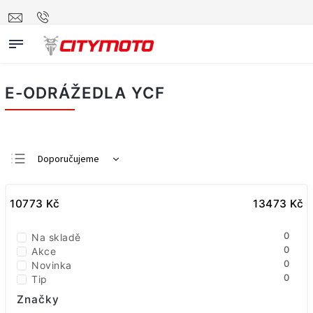
E-ODRÁŽEDLA YCF
Doporučujeme
Nejlevnější
10773
Nejdražší
Kč
13473
Kč
Nejprodávanější
0
Na skladě
Abecedně
0
Akce
0
Novinka
0
Tip
Značky