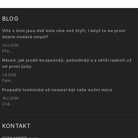
BLOG
Víte v čem jsou dvě kola více než čtyři, i když to na první
dojem nedává smysl?
14.4.2026
Pře...
Návod, jak jezdit bezpečněji, pohodlněji a s větší radostí už
od první jízdy.
1.4.2026
Pam...
Propadlá technická už nemusí být vaše noční můra
18.2.2026
Zná...
KONTAKT