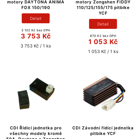
motory DAYTONA ANIMA
motory Zongshen FIDDY
FDX 150/190
110/125/155/175 pitbike
YCF
Detail
Detail
3 102 Kč bez DPH
3 753 Kč
870 Kč bez DPH
1 053 Kč
3 753 Kč / 1 ks
1 053 Kč / 1 ks
CDI Řídící jednotka pro
CDI Závodní řídící jednotka
všechny modely kromě
pitbike YCF