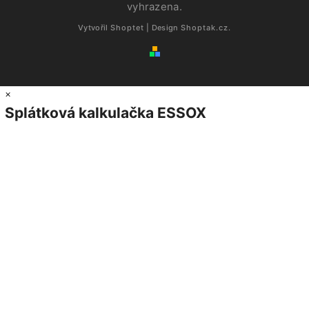
vyhrazena.
Vytvořil
Shoptet
| Design
Shoptak.cz.
×
Splátková kalkulačka ESSOX