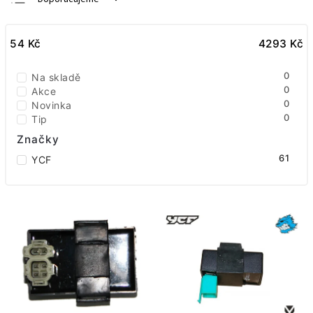
Nejlevnější
54
Kč
Nejdražší
4293
Kč
Nejprodávanější
0
Na skladě
Abecedně
0
Akce
0
Novinka
0
Tip
Značky
61
YCF