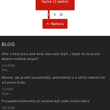
Načíst 12 dalších
1
6
Nahoru
BLOG
Víte v čem jsou dvě kola více než čtyři, i když to na první
dojem nedává smysl?
14.4.2026
Pře...
Návod, jak jezdit bezpečněji, pohodlněji a s větší radostí už
od první jízdy.
1.4.2026
Pam...
Propadlá technická už nemusí být vaše noční můra
18.2.2026