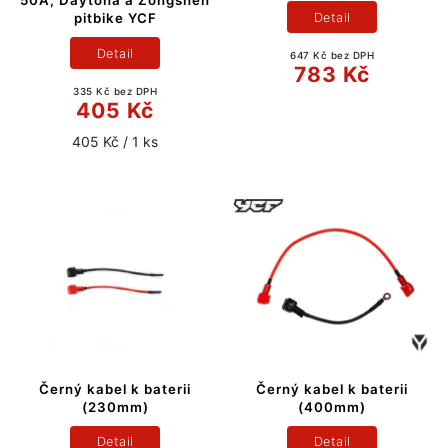
50A, Daytona a Zongshen
Detail
pitbike YCF
Detail
647 Kč bez DPH
783 Kč
335 Kč bez DPH
405 Kč
405 Kč / 1 ks
Černý kabel k baterii
Černý kabel k baterii
(230mm)
(400mm)
Detail
Detail