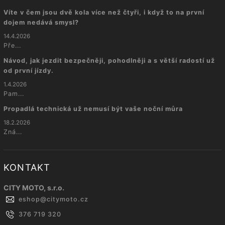
Víte v čem jsou dvě kola více než čtyři, i když to na první
dojem nedává smysl?
14.4.2026
Pře...
Návod, jak jezdit bezpečněji, pohodlněji a s větší radostí už
od první jízdy.
1.4.2026
Pam...
Propadlá technická už nemusí být vaše noční můra
18.2.2026
Zná...
KONTAKT
CITY MOTO, s.r.o.
eshop
@
citymoto.cz
376 719 320