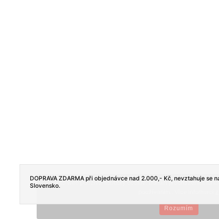
DOPRAVA ZDARMA při objednávce nad 2.000,- Kč, nevztahuje se na
Tento web používá soubory cookie. Dalším procházením tohoto
Slovensko.
používáním.. Více informací
z
Rozumím