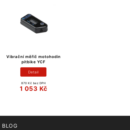
Vibrační měřič motohodin
pitbike YCF
Detail
870 Kč bez DPH
1 053 Kč
BLOG