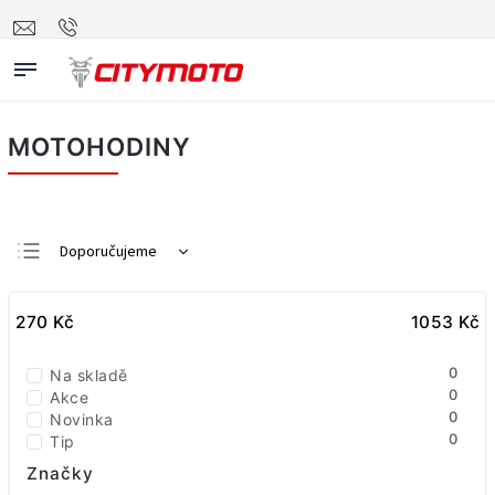
MOTOHODINY
Doporučujeme
Nejlevnější
270
Kč
Nejdražší
1053
Kč
Nejprodávanější
0
Na skladě
Abecedně
0
Akce
0
Novinka
0
Tip
Značky