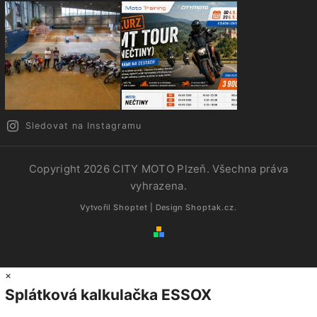
Sledovat na Instagramu
Copyright 2026
CITY MOTO Plzeň
. Všechna práva
vyhrazena.
Vytvořil
Shoptet
| Design
Shoptak.cz.
×
Splátková kalkulačka ESSOX