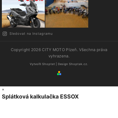
Sledovat na Instagramu
Copyright 2026
CITY MOTO Plzeň
. Všechna práva
vyhrazena.
Vytvořil
Shoptet
| Design
Shoptak.cz.
×
Splátková kalkulačka ESSOX