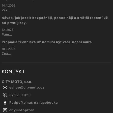
14.4.2026
Pře...
Návod, jak jezdit bezpečněji, pohodlněji a s větší radostí už
od první jízdy.
1.4.2026
Pam...
Propadlá technická už nemusí být vaše noční můra
18.2.2026
Zná...
KONTAKT
CITY MOTO, s.r.o.
eshop
@
citymoto.cz
376 719 320
Podpořte nás na facebooku
citymotoplzen