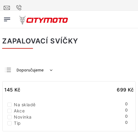
ZAPALOVACÍ SVÍČKY
Doporučujeme
Nejlevnější
145
Kč
Nejdražší
699
Kč
Nejprodávanější
0
Na skladě
Abecedně
0
Akce
0
Novinka
0
Tip