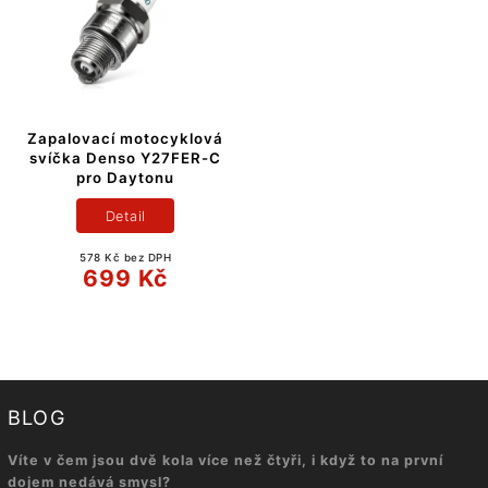
Zapalovací motocyklová
svíčka Denso Y27FER-C
pro Daytonu
Detail
578 Kč bez DPH
699 Kč
BLOG
Víte v čem jsou dvě kola více než čtyři, i když to na první
dojem nedává smysl?