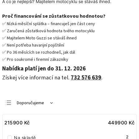
A co je nejlepší? Majitelem motocyklu se stáváš ihned.
Proč financování se zůstatkovou hodnotou?
✅ Nízká měsíční splátka – financuješ jen část ceny
✅ Zaručená zůstatková hodnota tvého motocyklu
✅ Majitelem Moto Guzzi se stáváš ihned
✅ Není potřeba havarijní pojištění
✅ Po 36 měsících se rozhodneš, jak dál
✅ Pro soukromé i firemní zákazníky
Nabídka platí jen do 31. 12. 2026
Získej více informací na tel.
732 576 639
.
Doporučujeme
Nejlevnější
215900
Nejdražší
Kč
449900
Kč
Nejprodávanější
2
Na skladě