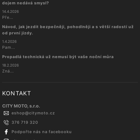
dojem nedává smysl?
14.4.2026
Pře...
Návod, jak jezdit bezpečněji, pohodlněji a s větší radostí už
od první jízdy.
1.4.2026
Pam...
Propadlá technická už nemusí být vaše noční můra
18.2.2026
Zná...
KONTAKT
CITY MOTO, s.r.o.
eshop
@
citymoto.cz
376 719 320
Podpořte nás na facebooku