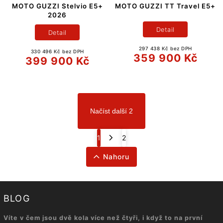
MOTO GUZZI Stelvio E5+
MOTO GUZZI TT Travel E5+
2026
Detail
Detail
297 438 Kč bez DPH
330 496 Kč bez DPH
359 900 Kč
399 900 Kč
Načíst další 2
1
2
Nahoru
BLOG
Víte v čem jsou dvě kola více než čtyři, i když to na první