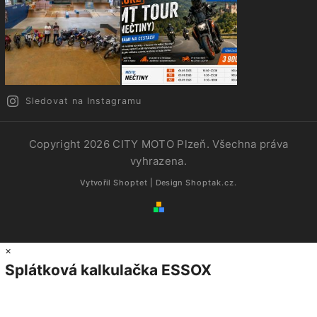
Sledovat na Instagramu
Copyright 2026
CITY MOTO Plzeň
. Všechna práva
vyhrazena.
Vytvořil
Shoptet
| Design
Shoptak.cz.
×
Splátková kalkulačka ESSOX