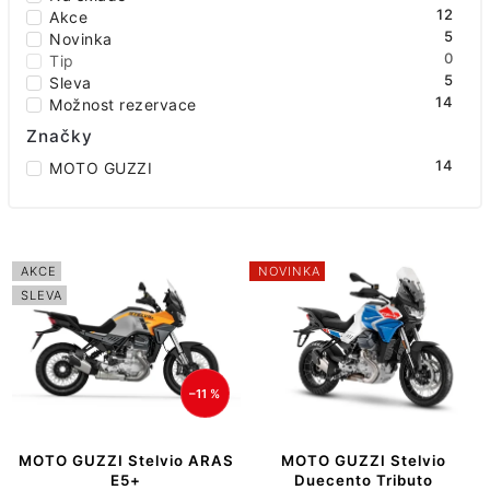
Abecedně
12
Akce
5
Novinka
0
Tip
5
Sleva
14
Možnost rezervace
Značky
14
MOTO GUZZI
AKCE
NOVINKA
SLEVA
–11 %
MOTO GUZZI Stelvio ARAS
MOTO GUZZI Stelvio
E5+
Duecento Tributo