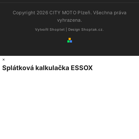
Copyright 2026
CITY MOTO Plzeň
. Všechna práva
vyhrazena.
Vytvořil
Shoptet
| Design
Shoptak.cz.
×
Splátková kalkulačka ESSOX