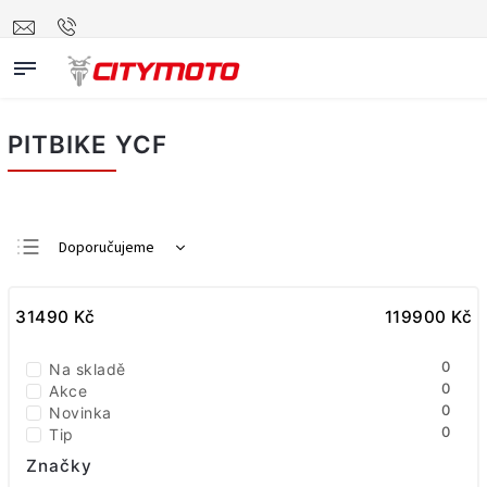
PITBIKE YCF
Doporučujeme
Nejlevnější
31490
Nejdražší
Kč
119900
Kč
Nejprodávanější
0
Na skladě
Abecedně
0
Akce
0
Novinka
0
Tip
Značky