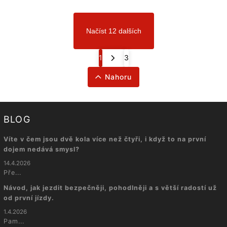
Načíst 12 dalších
1
3
Nahoru
BLOG
Víte v čem jsou dvě kola více než čtyři, i když to na první
dojem nedává smysl?
14.4.2026
Pře...
Návod, jak jezdit bezpečněji, pohodlněji a s větší radostí už
od první jízdy.
1.4.2026
Pam...