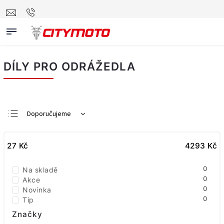
DÍLY PRO ODRÁŽEDLA
Doporučujeme
Nejlevnější
27
Kč
Nejdražší
4293
Kč
Nejprodávanější
0
Na skladě
Abecedně
0
Akce
0
Novinka
0
Tip
Značky