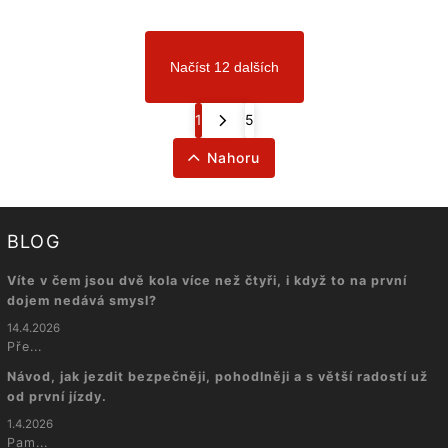
Načíst 12 dalších
1
5
Nahoru
BLOG
Víte v čem jsou dvě kola více než čtyři, i když to na první
dojem nedává smysl?
14.4.2026
Pře...
Návod, jak jezdit bezpečněji, pohodlněji a s větší radostí už
od první jízdy.
1.4.2026
Pam...