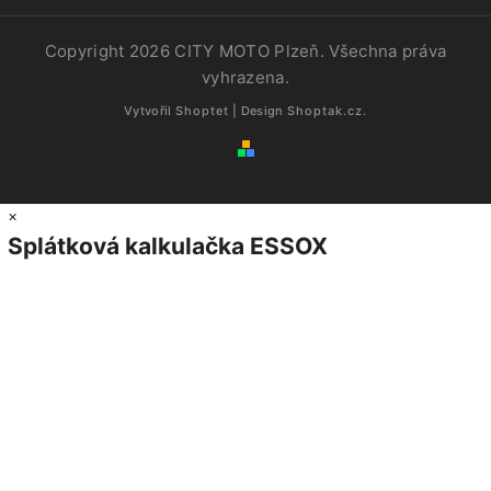
Copyright 2026
CITY MOTO Plzeň
. Všechna práva
vyhrazena.
Vytvořil
Shoptet
| Design
Shoptak.cz.
×
Splátková kalkulačka ESSOX