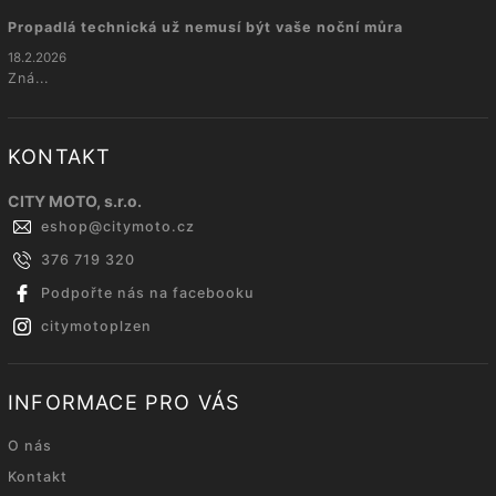
Propadlá technická už nemusí být vaše noční můra
18.2.2026
Zná...
KONTAKT
CITY MOTO, s.r.o.
eshop
@
citymoto.cz
376 719 320
Podpořte nás na facebooku
citymotoplzen
INFORMACE PRO VÁS
O nás
Kontakt