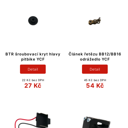
BTR šroubovací kryt hlavy
Článek řetězu BB12/BB16
pitbike YCF
odrážedlo YCF
Detail
Detail
22 Kč bez DPH
45 Kč bez DPH
27 Kč
54 Kč