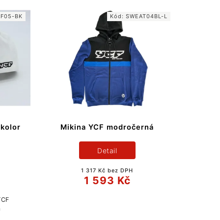
F05-BK
Kód:
SWEAT04BL-L
ikolor
Mikina YCF modročerná
Detail
1 317 Kč bez DPH
1 593 Kč
 YCF
a