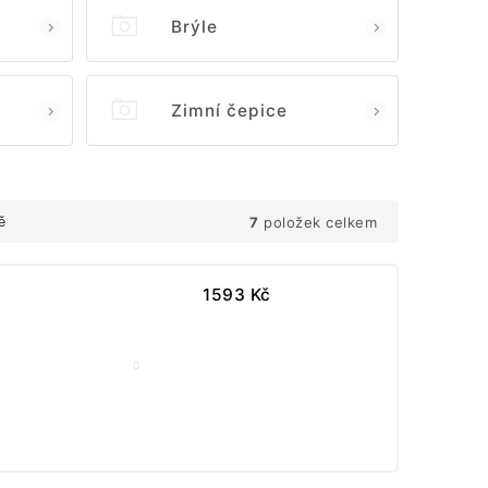
Brýle
Zimní čepice
7
položek celkem
ě
1593
Kč
0