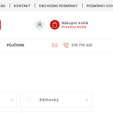
NÁS
KONTAKT
OBCHODNÍ PODMÍNKY
PODMÍNKY OC
Nákupní košík
Prázdný košík
PŮJČOVNA
SERVIS
KATALOG
376 719 320
Kšiltovky