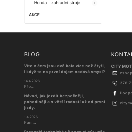
Honda - zahradní stroje
AKCE
BLOG
KONTA
Víte v čem jsou dvě kola více než čtyři,
CITY MOTO
i když to na první dojem nedává smysl?
esho
14.4.2026
376 7
Pře...
Podpo
Návod, jak jezdit bezpečněji,
pohodlněji a s větší radostí už od první
citym
jízdy.
1.4.2026
Pam...
Propadlá technická už nemusí být vaše