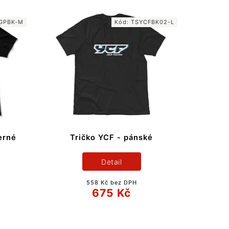
GPBK-M
Kód:
TSYCFBK02-L
erné
Tričko YCF - pánské
Detail
558 Kč bez DPH
675 Kč