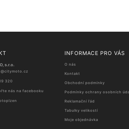
KT
INFORMACE PRO VÁS
, s.r.o.
O nás
p
@
citymoto.cz
Kontakt
19 320
Obchodní podmínky
řte nás na facebooku
Podmínky ochrany osobních úda
otoplzen
Reklamační řád
Tabulky velikostí
Moje objednávka