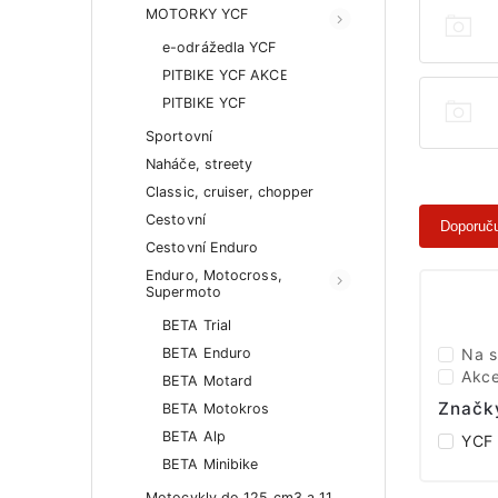
MOTORKY YCF
e-odrážedla YCF
PITBIKE YCF AKCE
PITBIKE YCF
Sportovní
Naháče, streety
Classic, cruiser, chopper
Cestovní
Doporuč
Cestovní Enduro
Enduro, Motocross,
Supermoto
BETA Trial
BETA Enduro
Na s
Akc
BETA Motard
Značk
BETA Motokros
BETA Alp
YCF
BETA Minibike
Motocykly do 125 cm3 a 11