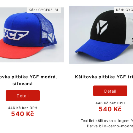
Kód:
CYCF05-BL
Kód:
CYC
tovka pitbike YCF modrá,
Kšiltovka pitbike YCF tr
síťovaná
Detail
Detail
446 Kč bez DPH
540 Kč
446 Kč bez DPH
540 Kč
Textilní kšiltovka s logem
Barva bilo-cerno-modr