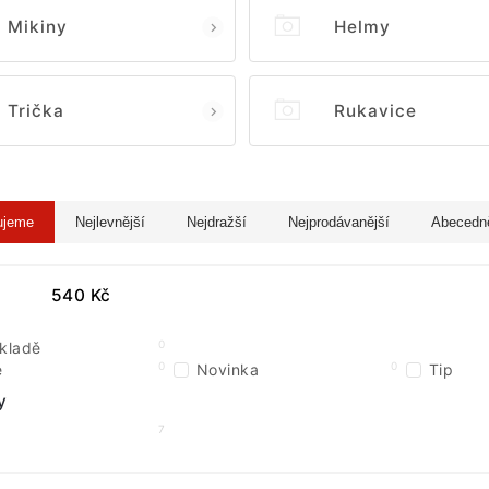
Mikiny
Helmy
Trička
Rukavice
ujeme
Nejlevnější
Nejdražší
Nejprodávanější
Abecedn
540
Kč
0
kladě
0
0
e
Novinka
Tip
y
7