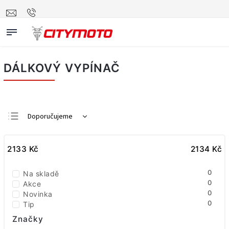
DÁLKOVÝ VYPÍNAČ
Doporučujeme
Nejlevnější
2133
Kč
Nejdražší
2134
Kč
Nejprodávanější
0
Na skladě
Abecedně
0
Akce
0
Novinka
0
Tip
Značky