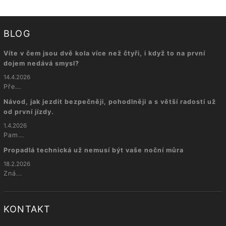
BLOG
Víte v čem jsou dvě kola více než čtyři, i když to na první
dojem nedává smysl?
14.4.2026
Pře...
Návod, jak jezdit bezpečněji, pohodlněji a s větší radostí už
od první jízdy.
1.4.2026
Pam...
Propadlá technická už nemusí být vaše noční můra
18.2.2026
Zná...
KONTAKT