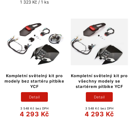
1 323 Kč / 1 ks
Kompletní světelný kit pro
Kompletní světelný kit pro
modely bez startéru pitbike
všechny modely se
YCF
startérem pitbike YCF
Detail
Detail
3 548 Kč bez DPH
3 548 Kč bez DPH
4 293 Kč
4 293 Kč