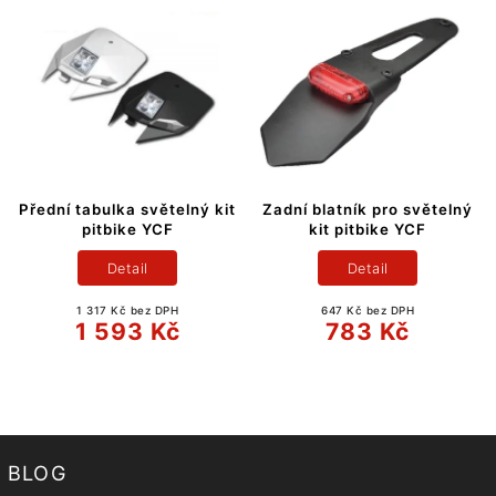
Přední tabulka světelný kit
Zadní blatník pro světelný
pitbike YCF
kit pitbike YCF
Detail
Detail
1 317 Kč bez DPH
647 Kč bez DPH
1 593 Kč
783 Kč
BLOG