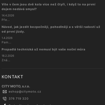
Víte v čem jsou dvě kola více než čtyři, i když to na první
dojem nedává smysl?
14.4.2026
Pře...
Návod, jak jezdit bezpečněji, pohodlněji a s větší radostí už
od první jízdy.
1.4.2026
Pam...
Propadlá technická už nemusí být vaše noční můra
18.2.2026
Zná...
KONTAKT
CITY MOTO, s.r.o.
eshop
@
citymoto.cz
376 719 320