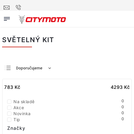
SVĚTELNÝ KIT
Doporučujeme
Nejlevnější
783
Kč
Nejdražší
4293
Kč
Nejprodávanější
0
Na skladě
Abecedně
0
Akce
0
Novinka
0
Tip
Značky