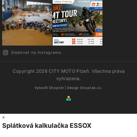
Sledovat na Instagramu
Copyright 2026
CITY MOTO Plzeň
. Všechna práva
vyhrazena.
Vytvořil
Shoptet
| Design
Shoptak.cz.
×
Splátková kalkulačka ESSOX