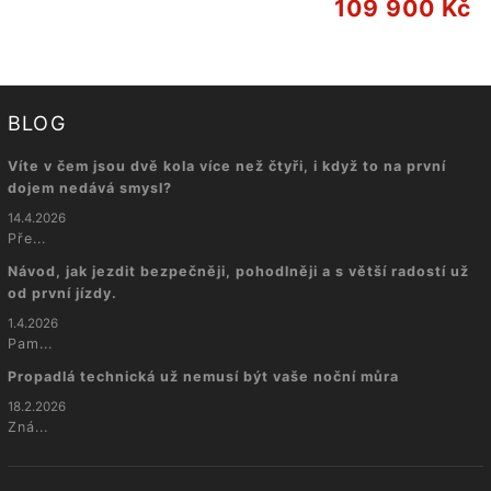
109 900 Kč
BLOG
Víte v čem jsou dvě kola více než čtyři, i když to na první
dojem nedává smysl?
14.4.2026
Pře...
Návod, jak jezdit bezpečněji, pohodlněji a s větší radostí už
od první jízdy.
1.4.2026
Pam...
Propadlá technická už nemusí být vaše noční můra
18.2.2026
Zná...