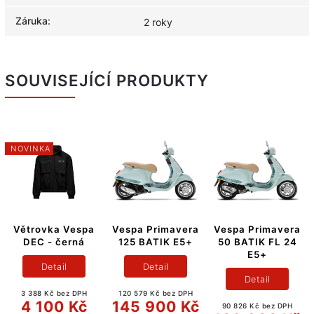
Záruka
:
2 roky
SOUVISEJÍCÍ PRODUKTY
NOVINKA
Větrovka Vespa
Vespa Primavera
Vespa Primavera
DEC - černá
125 BATIK E5+
50 BATIK FL 24
E5+
Detail
Detail
Detail
3 388 Kč bez DPH
120 579 Kč bez DPH
4 100 Kč
145 900 Kč
90 826 Kč bez DPH