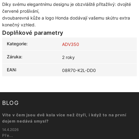
Díky svému elegantnímu designu je obzvláště přitažlivý: dvojité
červené prošívání,
dvoubarevná kůže a logo Honda dodávají vašemu skútru extra
konečný vzhled.
Doplňkové parametry
Kategorie
:
ADV350
Záruka
:
2 roky
EAN
:
08R70-K2L-DD0
BLOG
Víte v čem jsou dvě kola více než čtyři, i když to na první
dojem nedává smysl?
14.4.2026
Pře...