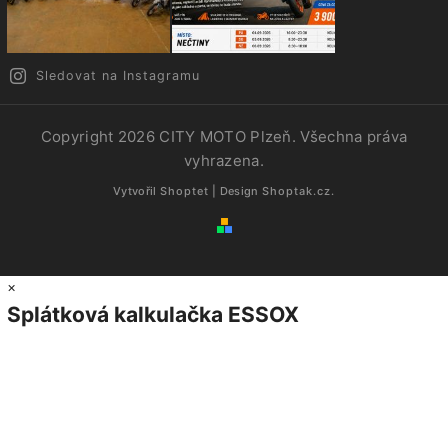
Sledovat na Instagramu
Copyright 2026
CITY MOTO Plzeň
. Všechna práva
vyhrazena.
Vytvořil
Shoptet
| Design
Shoptak.cz.
×
Splátková kalkulačka ESSOX