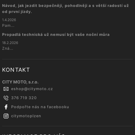
Návod, jak jezdit bezpečněji, pohodlněji a s větší radostí už
od první jízdy.
1.4.2026
Pam...
Propadlá technická už nemusí být vaše noční můra
18.2.2026
Zná...
KONTAKT
CITY MOTO, s.r.o.
eshop
@
citymoto.cz
376 719 320
Podpořte nás na facebooku
citymotoplzen