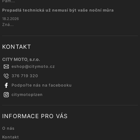
Pam...
Propadlá technická už nemusí být vaše noční můra
18.2.2026
Zná...
KONTAKT
CITY MOTO, s.r.o.
eshop
@
citymoto.cz
376 719 320
Podpořte nás na facebooku
citymotoplzen
INFORMACE PRO VÁS
O nás
Kontakt