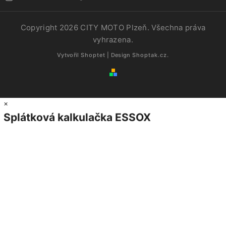
Copyright 2026
CITY MOTO Plzeň
. Všechna práva
vyhrazena.
Vytvořil
Shoptet
| Design
Shoptak.cz.
×
Splátková kalkulačka ESSOX