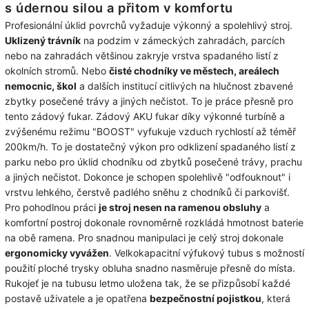
s údernou silou a přitom v komfortu
Profesionální úklid povrchů vyžaduje výkonný a spolehlivý stroj.
Uklizený trávník
na podzim v zámeckých zahradách, parcích
nebo na zahradách většinou zakryje vrstva spadaného listí z
okolních stromů. Nebo
čisté chodníky ve městech, areálech
nemocnic, škol
a dalších institucí citlivých na hlučnost zbavené
zbytky posečené trávy a jiných nečistot. To je práce přesně pro
tento zádový fukar. Zádový AKU fukar díky výkonné turbíně a
zvýšenému režimu "BOOST" vyfukuje vzduch rychlostí až téměř
200km/h. To je dostatečný výkon pro odklizení spadaného listí z
parku nebo pro úklid chodníku od zbytků posečené trávy, prachu
a jiných nečistot. Dokonce je schopen spolehlivě "odfouknout" i
vrstvu lehkého, čerstvě padlého sněhu z chodníků či parkovišť.
Pro pohodlnou práci
je stroj nesen na ramenou obsluhy
a
komfortní postroj dokonale rovnoměrně rozkládá hmotnost baterie
na obě ramena. Pro snadnou manipulaci je celý stroj dokonale
ergonomicky vyvážen
. Velkokapacitní výfukový tubus s možností
použití ploché trysky obluha snadno nasměruje přesně do místa.
Rukojeť je na tubusu letmo uložena tak, že se přizpůsobí každé
postavě uživatele a je opatřena
bezpečnostní pojistkou
, která