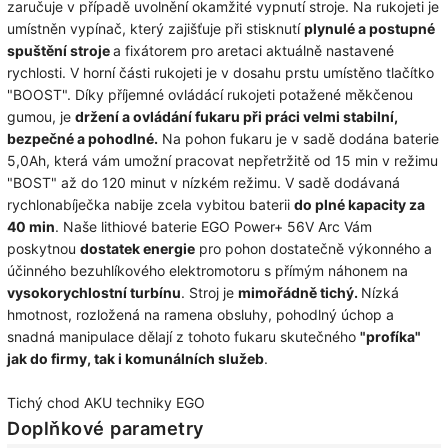
zaručuje v případě uvolnění okamžité vypnutí stroje. Na rukojeti je
umístněn vypínač, který zajišťuje při stisknutí
plynulé a postupné
spuštění stroje
a fixátorem pro aretaci aktuálně nastavené
rychlosti. V horní části rukojeti je v dosahu prstu umístěno tlačítko
"BOOST". Díky příjemné ovládácí rukojeti potažené měkčenou
gumou, je
držení a ovládání fukaru při práci velmi stabilní,
bezpečné a pohodlné.
Na pohon fukaru je v sadě dodána baterie
5,0Ah, která vám umožní pracovat nepřetržitě od 15 min v režimu
"BOST" až do 120 minut v nízkém režimu. V sadě dodávaná
rychlonabíječka nabije zcela vybitou baterii
do plné kapacity za
40 min
. Naše lithiové baterie EGO Power+ 56V Arc Vám
poskytnou
dostatek energie
pro pohon dostatečně výkonného a
účinného bezuhlíkového elektromotoru s přímým náhonem na
vysokorychlostní turbínu
. Stroj je
mimořádně tichý.
Nízká
hmotnost, rozložená na ramena obsluhy, pohodlný úchop a
snadná manipulace dělají z tohoto fukaru skutečného
"profíka"
jak do firmy, tak i komunálních služeb
.
Tichý chod AKU techniky EGO
Doplňkové parametry