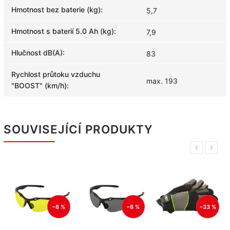
Hmotnost bez baterie (kg)
:
5,7
Hmotnost s baterií 5.0 Ah (kg)
:
7,9
Hlučnost dB(A)
:
83
Rychlost průtoku vzduchu
max. 193
"BOOST" (km/h)
:
SOUVISEJÍCÍ PRODUKTY
Previous
Next
–8 %
–33 %
–33 %