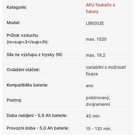
AKU foukače a
Kategorie
:
fukary
Model
:
LB6002E
Průtok vzduchu
max. 1020
(m<sup>3</sup>/h)
:
Síla na výstupu z trysky (N)
:
max. 19,2
variabilní s možností
Ovládání otáček
:
fixace
Kompatibilita baterie
:
ano
polstrovaný,
Postroj
:
dvojramenní
Doba nabíjení - 5,0 Ah baterie
:
40 min.
Provozní doba - 5,0 Ah baterie
:
15 - 120 min.