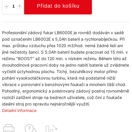
Přidat do košíku
Profesionální zádový fukar LB6000E je rovněž dodáván v sadě
pod označením LB6002E s 5,0Ah baterií a rychlonabíječkou. Při
max. průtoku vzduchu přes 1020 m3/hod. nemá žádné listí ani
jiné nečistoty šanci. S 5,0Ah baterií budete pracovat od 15 min. v
režimu "BOOST" až do 120 min. v nízkém režimu. Během této až
dvouhodinové pracovní doby na jedno nabití baterie už zvládnete
vyčistit úctyhodnou plochu. Tichý, bezuhlíkový motor přímo
pohání vysokootáčkovou turbínu, která má podstatně nižší
vibrace v porovnání s benzínovými foukači a mnohem tišší chod.
Pohodlný, ergonomický a polstrovaný zádový postroj rovnoměrně
rozloží zatížení stroje na bedrech uživatele, což činí z foukače
ideální stroj pro opravdu nejnáročnější využití.
Detailní informace