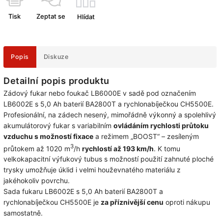
Tisk
Zeptat se
Hlídat
Popis
Diskuze
Detailní popis produktu
Zádový fukar nebo foukač LB6000E v sadě pod označením
LB6002E s 5,0 Ah baterií BA2800T a rychlonabíječkou CH5500E.
Profesionální, na zádech nesený, mimořádně výkonný a spolehlivý
akumulátorový fukar s variabilním
ovládáním rychlosti průtoku
vzduchu s možností fixace
a režimem „BOOST“ – zesíleným
3
průtokem až 1020 m
/h
rychlostí až 193 km/h
. K tomu
velkokapacitní výfukový tubus s možností použití zahnuté ploché
trysky umožňuje úklid i velmi houževnatého materiálu z
jakéhokoliv povrchu.
Sada fukaru LB6002E s 5,0 Ah baterií BA2800T a
rychlonabíječkou CH5500E je
za příznivější cenu
oproti nákupu
samostatně.