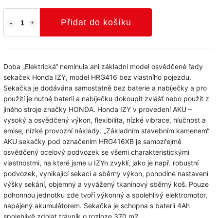
Přidat do košíku
Doba „Elektrická“ neminula ani základní model osvědčené řady
sekaček Honda IZY, model HRG416 bez vlastního pojezdu.
Sekačka je dodávána samostatně bez baterie a nabíječky a pro
použití je nutné baterii a nabíječku dokoupit zvlášť nebo použít z
jiného stroje značky HONDA. Honda IZY v provedení AKU –
vysoký a osvědčený výkon, flexibilita, nízké vibrace, hlučnost a
emise, nízké provozní náklady. „Základním stavebním kamenem“
AKU sekačky pod označením HRG416XB je samozřejmě
osvědčený ocelový podvozek se všemi charakteristickými
vlastnostmi, na které jsme u IZYn zvyklí, jako je např. robustní
podvozek, vynikající sekací a sběrný výkon, pohodlné nastavení
výšky sekání, objemný a vyvážený tkaninový sběrný koš. Pouze
pohonnou jednotku zde tvoří výkonný a spolehlivý elektromotor,
napájený akumulátorem. Sekačka je schopna s baterií 4Ah
spolehlivě zdolat trávník o rozloze 370 m2.