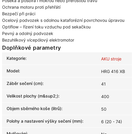
Poseká a posbírá i mokrou nebo přerostlou trávu
Ochrana motoru proti přehřátí
Bezpečí při práci
Ocelový podvozek s odolnou kataforézní povrchovou úpravou
Optiflow – řízení toku vzduchu pod sekačkou
Pevný a odolný podvozek
Bezuhlíkový vícepólový elektromotor
Doplňkové parametry
Kategorie
:
AKU stroje
Model
:
HRG 416 XB
Záběr sečení (cm)
:
41
Velikost plochy (m&sup2;)
:
400
Objem sběrného koše (litrů)
:
50
Polohy a nastavení výšky sečení (mm)
:
6 (20 - 74)
Mulčování
: