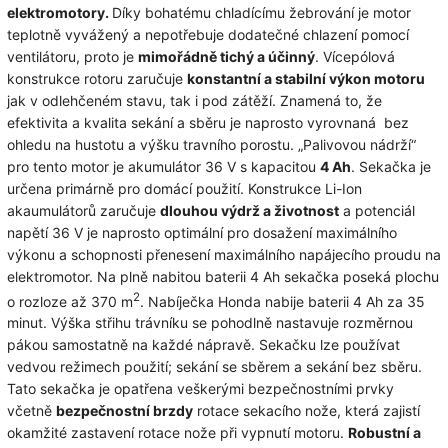
elektromotory.
Díky bohatému chladícímu žebrování je motor
teplotně vyvážený a nepotřebuje dodatečné chlazení pomocí
ventilátoru, proto je
mimořádně tichý a účinný
. Vícepólová
konstrukce rotoru zaručuje
konstantní a stabilní výkon motoru
jak v odlehčeném stavu, tak i pod zátěží. Znamená to, že
efektivita a kvalita sekání a sběru je naprosto vyrovnaná bez
ohledu na hustotu a výšku travního porostu. „Palivovou nádrží“
pro tento motor je akumulátor 36 V s kapacitou
4 Ah
. Sekačka je
určena primárně pro domácí použití. Konstrukce Li-Ion
akaumulátorů zaručuje
dlouhou výdrž a životnost
a potenciál
napětí 36 V je naprosto optimální pro dosažení maximálního
výkonu a schopnosti přenesení maximálního napájecího proudu na
elektromotor. Na plně nabitou baterii 4 Ah sekačka poseká plochu
2
o rozloze až 370 m
. Nabíječka Honda nabije baterii 4 Ah za 35
minut. Výška střihu trávníku se pohodlně nastavuje rozměrnou
pákou samostatně na každé nápravě. Sekačku lze používat
vedvou režimech použití; sekání se sběrem a sekání bez sběru.
Tato sekačka je opatřena veškerými bezpečnostními prvky
včetně
bezpečnostní brzdy
rotace sekacího nože, která zajistí
okamžité zastavení rotace nože při vypnutí motoru.
Robustní a