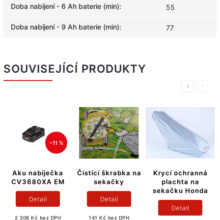
Doba nabíjení - 6 Ah baterie (min)
:
55
Doba nabíjení - 9 Ah baterie (min)
:
77
SOUVISEJÍCÍ PRODUKTY
Previous
Next
–11 %
Aku nabíječka
Čistící škrabka na
Krycí ochranná
CV3680XA EM
sekačky
plachta na
sekačku Honda
Detail
Detail
Detail
2 306 Kč bez DPH
141 Kč bez DPH