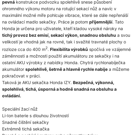
pevná
konstrukce podvozku spolehlivě snese působení
ohromného výkonu motoru na rotující sekací nůž a navíc v
maximální možné míře pohlcuje vibrace, které se dále nepřenáší
na ovládací madlo sekačky. Práce je potom
příjemnější
. Tato
Honda je určena pro uživatele, kteří kladou vysoké nároky na
tichý provoz bez emisí, sekací výkon, snadnou obsluhu
a svou
velikostí je vhodná jak na rovné, tak i svažité travnaté plochy o
2
rozloze cca do 400 m
.
Flexibilita výrobků
spočívá ve vzájemné
záměnnosti a možnosti použití akumulátoru ze sekačky i na
ostatní AKU výrobky z nabídky Honda. Chytrá rychlonabíječka
akumulátor
spolehlivě, šetrně a hlavně rychle nabije
a můžeme
pokračovat v práci.
Taková je AKU sekačka Honda IZY.
Bezpečná, výkonná,
spolehlivá, tichá, úsporná a hodně snadná na obsluhu a
ovládání.
Speciální žací nůž
Li-Ion baterie s dlouhou životností
Snadné čištění sekačky
Extrémně tichá sekačka