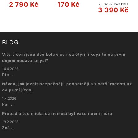
2 790 Kč
170 Kč
2 802 Kč bez DPH
3 390 Kč
BLOG
Víte v čem jsou dvě kola více než čtyři, i když to na první
dojem nedává smysl?
14.4.2026
Pře...
Návod, jak jezdit bezpečněji, pohodlněji a s větší radostí už
od první jízdy.
1.4.2026
Pam...
Propadlá technická už nemusí být vaše noční můra
18.2.2026
Zná...