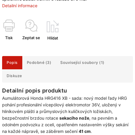
Detailní informace
Tisk
Zeptat se
Hlídat
Popis
Podobné (3)
Související soubory (1)
Diskuze
Detailní popis produktu
Aumulátorová Honda HRG416 XB - sada: nový model řady HRG
pohání profesionální vícepólový elektromotor 36V, uložený v
hliníkovém plášti a průmyslových kuličkových ložiskách,
bezpečnostní brzdou rotace
sekacího nože
, na pevném a
odolném podvozku z oceli, opatřeném nastavením výšky sekání
na každé nápravě, se záběrem sečení
41 cm
.