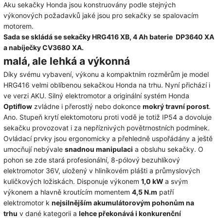
Aku sekačky Honda jsou konstruovány podle stejných
výkonových požadavků jaké jsou pro sekačky se spalovacím
motorem.
Sada se skládá se sekačky HRG416 XB, 4 Ah baterie DP3640 XA
a nabíječky CV3680 XA.
malá, ale lehká a výkonná
Díky svému vybavení, výkonu a kompaktním rozměrům je model
HRG416 velmi oblíbenou sekačkou Honda na trhu. Nyní přichází i
ve verzi AKU. Silný elektromotor a originální systém Honda
Optiflow
zvládne i přerostlý nebo dokonce
mokrý travní porost
.
Ano. Stupeň krytí elektomotoru proti vodě je totiž IP54 a dovoluje
sekačku provozovat i za nepříznivých povětrnostních podmínek.
Ovládací prvky jsou ergonomicky a přehledně uspořádány a ještě
umocňují nebývale
snadnou manipulaci
a obsluhu sekačky. O
pohon se zde stará profesionální, 8-pólový bezuhlíkový
elektromotor 36V, uložený v hliníkovém plášti a průmyslových
kuličkových ložiskách. Disponuje výkonem
1,0 kW
a svým
výkonem a hlavně kroutícím momentem
4,5 N.m
patří
elektromotor k
nejsilnějším akumulátorovým pohonům na
trhu
v dané kategorii a
lehce překonává i konkurenční