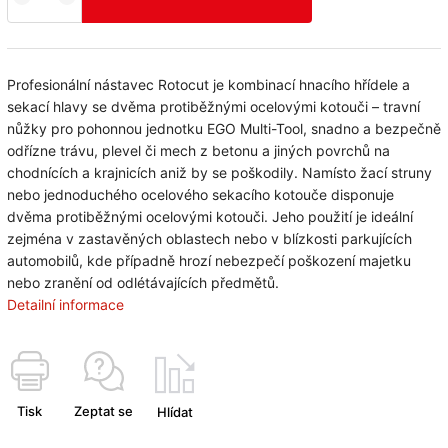
Profesionální nástavec Rotocut je kombinací hnacího hřídele a
sekací hlavy se dvěma protiběžnými ocelovými kotouči – travní
nůžky pro pohonnou jednotku EGO Multi-Tool, snadno a bezpečně
odřízne trávu, plevel či mech z betonu a jiných povrchů na
chodnících a krajnicích aniž by se poškodily. Namísto žací struny
nebo jednoduchého ocelového sekacího kotouče disponuje
dvěma protiběžnými ocelovými kotouči. Jeho použití je ideální
zejména v zastavěných oblastech nebo v blízkosti parkujících
automobilů, kde případně hrozí nebezpečí poškození majetku
nebo zranění od odlétávajících předmětů.
Detailní informace
Tisk
Zeptat se
Hlídat