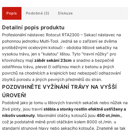
Popis
Podobné (3)
Diskuze
Detailní popis produktu
Profesionální nástavec Rotocut RTA2300 – Sekací nástavec na
pohonnou jednotku Multi-Tool. Jedná se o zařízení se dvěma
protiběžnými ocelovými kotouči - obdoba lištové sekačky na
vysokou trávu, jen s "kulatou" lištou. Tyto "travní nůžky" pro
křovinořezy mají
záběr sekání 23cm
a snadno a bezpečně
odstřihnou trávu, plevel či odříznou mech z betonu a jiných
povrchů na chodnících a krajnicích bez nebezpečí odhazování
zbytků porostu a jiných pevných předmětů do stran.
POZDVIHNĚTE VYŽÍNÁNÍ TRÁVY NA VYŠŠÍ
ÚROVEŇ!
Podobně jako je tomu u lištových travních sekaček nebo nůžek na
živé ploty, jsou travní
stébla a stonky rostlin efektně ustřiženy a
nikoliv useknuty
. Maximální otáčky kotoučů jsou
450 ot./min.
,
což je podstatně méně proti otáčkám kolem 8000 ot./min. u
standarní strunové hlavy nebo sekacího kotouče. Znatelně se tak