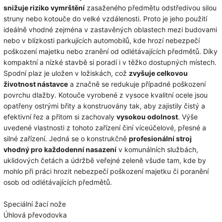
snižuje riziko vymrštění
zasaženého předmětu odstředivou silou
struny nebo kotouče do velké vzdálenosti. Proto je jeho použití
ideálně vhodné zejména v zastavěných oblastech mezi budovami
nebo v blízkosti parkujících automobilů, kde hrozí nebezpečí
poškození majetku nebo zranění od odlétávajících předmětů. Díky
kompaktní a nízké stavbě si poradí i v těžko dostupných místech.
Spodní plaz je uložen v ložiskách, což
zvyšuje celkovou
životnost nástavce
a značně se redukuje případné poškození
povrchu dlažby. Kotouče vyrobené z vysoce kvalitní ocele jsou
opatřeny ostrými břity a konstruovány tak, aby zajistily čistý a
efektivní řez a přitom si zachovaly
vysokou odolnost
. Výše
uvedené vlastnosti z tohoto zařízení činí víceúčelové, přesné a
silné zařízení. Jedná se o konstrukčně
profesionální stroj
vhodný pro každodenní nasazení
v komunálních službách,
uklidových četách a údržbě veřejné zeleně všude tam, kde by
mohlo při práci hrozit nebezpečí poškození majetku či poranění
osob od odlétávajících předmětů.
Speciální žací nože
Úhlová převodovka