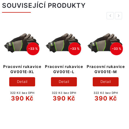
SOUVISEJÍCÍ PRODUKTY
Previous
Next
33 %
–33 %
–33 %
–33
avice
Pracovní rukavice
Pracovní rukavice
Pracovní ruka
XL
GV001E-L
GV001E-M
GV001E-S
Detail
Detail
Detail
DPH
322 Kč bez DPH
322 Kč bez DPH
322 Kč bez DP
č
390 Kč
390 Kč
390 Kč