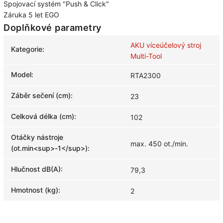
Spojovací systém "Push & Click"
Záruka 5 let EGO
Doplňkové parametry
AKU víceúčelový stroj
Kategorie
:
Multi-Tool
Model
:
RTA2300
Záběr sečení (cm)
:
23
Celková délka (cm)
:
102
Otáčky nástroje
max. 450 ot./min.
(ot.min<sup>-1</sup>)
:
Hlučnost dB(A)
:
79,3
Hmotnost (kg)
:
2