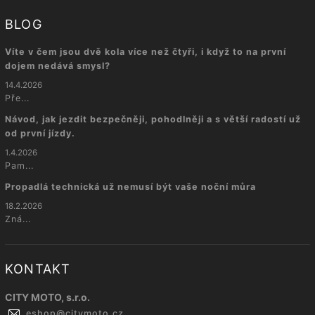
BLOG
Víte v čem jsou dvě kola více než čtyři, i když to na první
dojem nedává smysl?
14.4.2026
Pře...
Návod, jak jezdit bezpečněji, pohodlněji a s větší radostí už
od první jízdy.
1.4.2026
Pam...
Propadlá technická už nemusí být vaše noční můra
18.2.2026
Zná...
KONTAKT
CITY MOTO, s.r.o.
eshop
@
citymoto.cz