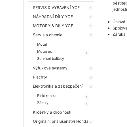
pěstite
SERVIS & VYBAVENÍ YCF
jednost
NÁHRADNÍ DÍLY YCF
Úhlová
MOTORY & DÍLY YCF
Spojova
Záruka 
Servis a chemie
Motul
Motorex
Servisní balíčky
Výfukové systémy
Plachty
Elektronika a zabezpečení
Elektronika
Zámky
Klíčenky a drobnosti
Originální příslušenství Honda