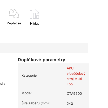
Zeptat se
Hlídat
Doplňkové parametry
AKU
víceúčelový
Kategorie
:
stroj Multi-
síly
Tool
Model
:
CTA9500
Šíře záběru (mm)
:
240