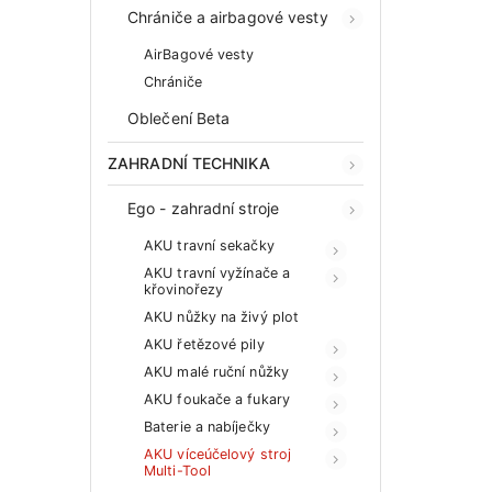
Chrániče a airbagové vesty
AirBagové vesty
Chrániče
Oblečení Beta
ZAHRADNÍ TECHNIKA
Ego - zahradní stroje
AKU travní sekačky
AKU travní vyžínače a
křovinořezy
AKU nůžky na živý plot
AKU řetězové pily
AKU malé ruční nůžky
AKU foukače a fukary
Baterie a nabíječky
AKU víceúčelový stroj
Multi-Tool