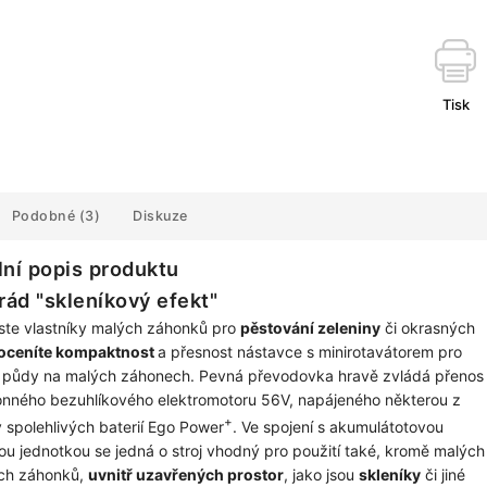
Tisk
Podobné (3)
Diskuze
lní popis produktu
ád "skleníkový efekt"
ste vlastníky malých záhonků pro
pěstování zeleniny
či okrasných
oceníte kompaktnost
a přesnost nástavce s minirotavátorem pro
 půdy na malých záhonech. Pevná převodovka hravě zvládá přenos 
nného bezuhlíkového elektromotoru 56V, napájeného některou z
+
 spolehlivých baterií Ego Power
. Ve spojení s akumulátotovou
u jednotkou se jedná o stroj vhodný pro použití také, kromě malých
ch záhonků,
uvnitř uzavřených prostor
, jako jsou
skleníky
či jiné