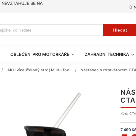
, NEVZTAHUJE SE NA
O 
Hledat
OBLEČENÍ PRO MOTORKÁŘE
ZAHRADNÍ TECHNIKA
/
AKU víceúčelový stroj Multi-Tool
/
Nástavec s rotavátorem CT
NÁS
CTA
Kód:
CT
7 490 K