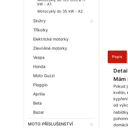
kW - A1
Motocykly do 35 kW - A2
Skútry
Tříkolky
Elektrické motorky
Zlevněné motorky
Popis
Vespa
Honda
Detai
Moto Guzzi
Mám r
Piaggio
Pokud j
květin,
Aprilia
kypření
Beta
od výko
nabídky
Bazar
pohonno
MOTO PŘÍSLUŠENSTVÍ
domácí