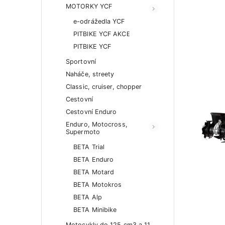
MOTORKY YCF
e-odrážedla YCF
PITBIKE YCF AKCE
PITBIKE YCF
Sportovní
Naháče, streety
Classic, cruiser, chopper
Cestovní
Cestovní Enduro
Enduro, Motocross,
Supermoto
BETA Trial
BETA Enduro
BETA Motard
BETA Motokros
BETA Alp
BETA Minibike
Motocykly do 125 cm3 a 11