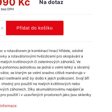
990 Kč
Na dotaz
č bez DPH
Přidat do košíku
c s rotavátorem je kombinací hnací hřídele, odolné
vky a rotavátorovými hvězdicemi pro okopávání a
 malých květinových či zeleninových záhonků. Ve
 s pohonnou jednotkou se jedná o velmi lehký a obratný
avátor, se kterým se velmi snadno citlivě manévruje v
i rostlinami aniž by došlo k jejich poškození. Svojí šíří
 vhodný pro použití na malých květinových nebo
ových záhonech. Díky akumulátorovému napájení je
pro použití i v uzavřených prostorech jako jsou skleníky
í informace