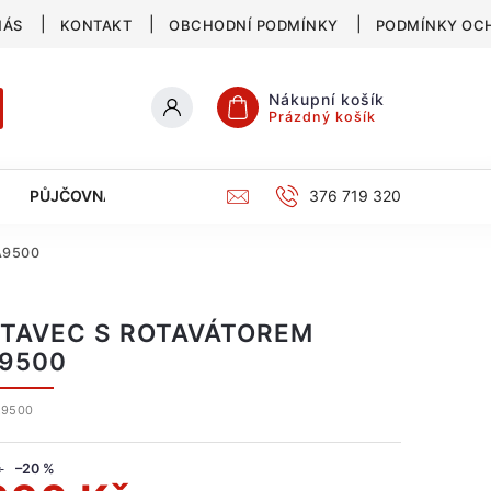
NÁS
KONTAKT
OBCHODNÍ PODMÍNKY
PODMÍNKY OC
Nákupní košík
Prázdný košík
PŮJČOVNA
SERVIS
KATALOG
376 719 320
A9500
TAVEC S ROTAVÁTOREM
9500
A9500
č
–20 %