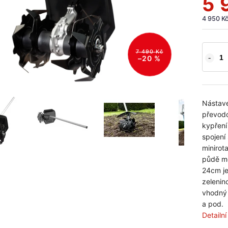
5 
4 950 K
7 490 Kč
–20 %
Nástave
převodo
kypření
spojení
minirot
půdě mez
24cm je
zelenin
vhodný 
a pod.
Detailn