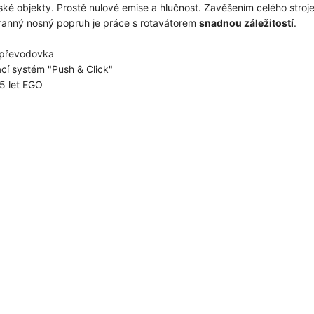
lské objekty. Prostě nulové emise a hlučnost. Zavěšením celého stroj
ranný nosný popruh je práce s rotavátorem
snadnou záležitostí
.
 převodovka
cí systém "Push & Click"
5 let EGO