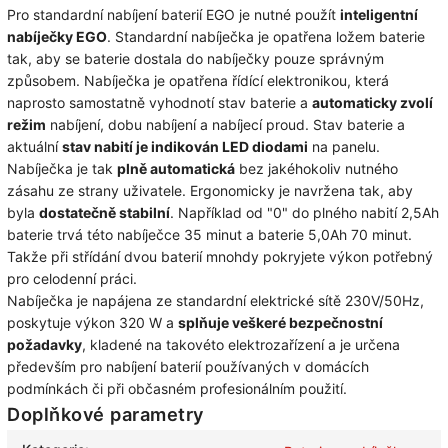
Pro standardní nabíjení baterií EGO je nutné použít
inteligentní
nabíječky EGO
. Standardní nabíječka je opatřena ložem baterie
tak, aby se baterie dostala do nabíječky pouze správným
způsobem. Nabíječka je opatřena řídící elektronikou, která
naprosto samostatně vyhodnotí stav baterie a
automaticky zvolí
režim
nabíjení, dobu nabíjení a nabíjecí proud. Stav baterie a
aktuální
stav nabití je indikován LED diodami
na panelu.
Nabíječka je tak
plně automatická
bez jakéhokoliv nutného
zásahu ze strany uživatele. Ergonomicky je navržena tak, aby
byla
dostatečně stabilní
. Například od "0" do plného nabití 2,5Ah
baterie trvá této nabíječce 35 minut a baterie 5,0Ah 70 minut.
Takže při střídání dvou baterií mnohdy pokryjete výkon potřebný
pro celodenní práci.
Nabíječka je napájena ze standardní elektrické sítě 230V/50Hz,
poskytuje výkon 320 W a
splňuje veškeré bezpečnostní
požadavky
, kladené na takovéto elektrozařízení a je určena
především pro nabíjení baterií používaných v domácích
podmínkách či při občasném profesionálním použití.
Doplňkové parametry