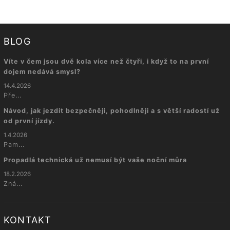
BLOG
Víte v čem jsou dvě kola více než čtyři, i když to na první
dojem nedává smysl?
14.4.2026
Pře...
Návod, jak jezdit bezpečněji, pohodlněji a s větší radostí už
od první jízdy.
1.4.2026
Pam...
Propadlá technická už nemusí být vaše noční můra
18.2.2026
Zná...
KONTAKT