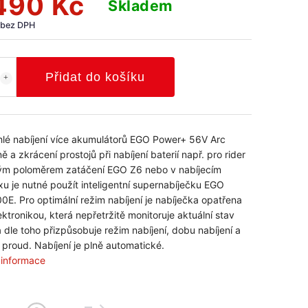
490 Kč
Skladem
 bez DPH
Přidat do košíku
hlé nabíjení více akumulátorů EGO Power+ 56V Arc
 a zkrácení prostojů při nabíjení baterií např. pro rider
ým poloměrem zatáčení EGO Z6 nebo v nabíjecím
xu je nutné použít inteligentní supernabíječku EGO
E. Pro optimální režim nabíjení je nabíječka opatřena
lektronikou, která nepřetržitě monitoruje aktuální stav
a dle toho přizpůsobuje režim nabíjení, dobu nabíjení a
í proud. Nabíjení je plně automatické.
í informace