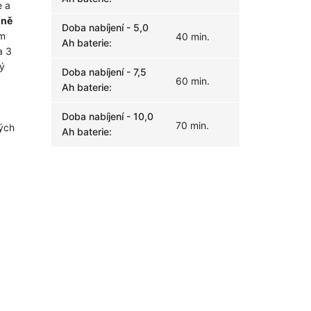
e a
lně
Doba nabíjení - 5,0
em
40 min.
Ah baterie
:
a 3
ný
Doba nabíjení - 7,5
60 min.
Ah baterie
:
Doba nabíjení - 10,0
70 min.
ných
Ah baterie
: