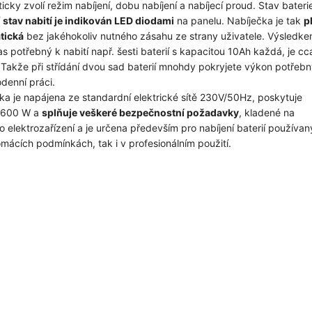
icky zvolí režim nabíjení, dobu nabíjení a nabíjecí proud. Stav bateri
í
stav nabití je indikován LED diodami
na panelu. Nabíječka je tak
p
tická
bez jakéhokoliv nutného zásahu ze strany uživatele. Výsledk
as potřebný k nabití např. šesti baterií s kapacitou 10Ah každá, je cc
 Takže při střídání dvou sad baterií mnohdy pokryjete výkon potřeb
odenní práci.
ka je napájena ze standardní elektrické sítě 230V/50Hz, poskytuje
1600 W a
splňuje veškeré bezpečnostní požadavky
, kladené na
o elektrozařízení a je určena především pro nabíjení baterií používa
omácích podmínkách, tak i v profesionálním použití.