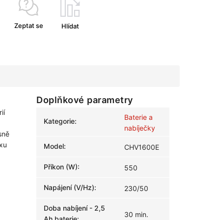
Zeptat se
Hlídat
Doplňkové parametry
ií
Baterie a
Kategorie
:
nabíječky
sně
xu
Model
:
CHV1600E
Příkon (W)
:
550
Napájení (V/Hz)
:
230/50
Doba nabíjení - 2,5
30 min.
Ah baterie
: