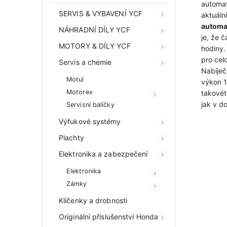
automat
SERVIS & VYBAVENÍ YCF
aktuáln
automa
NÁHRADNÍ DÍLY YCF
je, že č
MOTORY & DÍLY YCF
hodiny.
pro cel
Servis a chemie
Nabíječ
Motul
výkon 
Motorex
takovét
jak v d
Servisní balíčky
Výfukové systémy
Plachty
Elektronika a zabezpečení
Elektronika
Zámky
Klíčenky a drobnosti
Originální příslušenství Honda