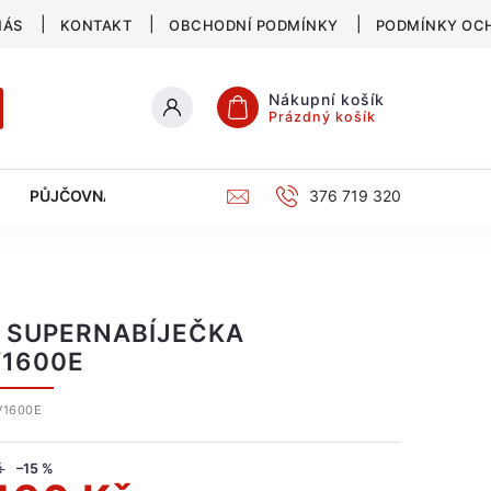
NÁS
KONTAKT
OBCHODNÍ PODMÍNKY
PODMÍNKY OC
Nákupní košík
Prázdný košík
PŮJČOVNA
SERVIS
KATALOG
376 719 320
 SUPERNABÍJEČKA
1600E
V1600E
č
–15 %