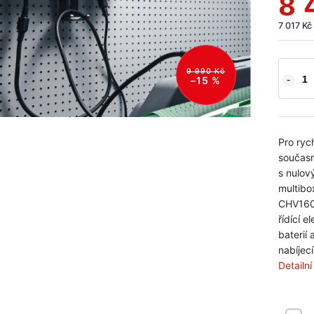
8 
7 017 Kč
9 990 Kč
–15 %
Pro ryc
současně
s nulov
multibo
CHV1600
řídící e
baterií 
nabíjec
Detailn