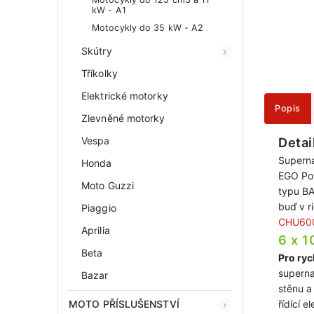
kW - A1
Motocykly do 35 kW - A2
Skútry
Tříkolky
Elektrické motorky
Popis
Zlevněné motorky
Vespa
Detai
Supern
Honda
EGO Pow
Moto Guzzi
typu B
buď v r
Piaggio
CHU60
Aprilia
6 x 1
Beta
Pro ryc
superna
Bazar
stěnu a
MOTO PŘÍSLUŠENSTVÍ
řídící 