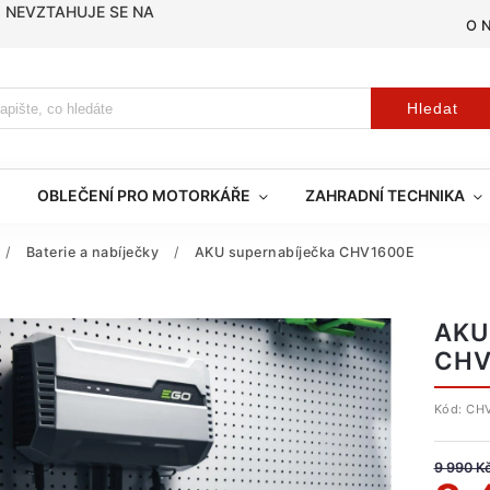
, NEVZTAHUJE SE NA
O 
Hledat
OBLEČENÍ PRO MOTORKÁŘE
ZAHRADNÍ TECHNIKA
/
Baterie a nabíječky
/
AKU supernabíječka CHV1600E
AKU
CHV
Kód:
CH
9 990 K