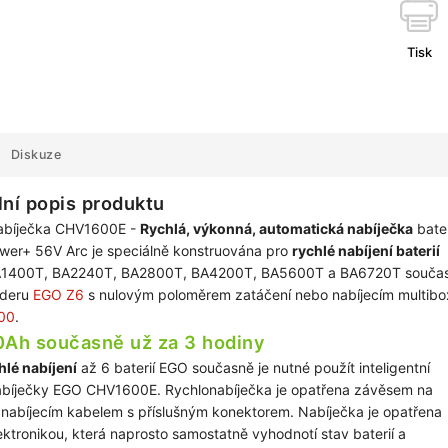
Tisk
Diskuze
lní popis produktu
abíječka CHV1600E -
Rychlá, výkonná, automatická nabíječka
bater
er+ 56V Arc je speciálně konstruována pro
rychlé nabíjení baterií
A1400T, BA2240T, BA2800T, BA4200T, BA5600T a BA6720T souča
ideru
EGO Z6
s nulovým poloměrem zatáčení nebo nabíjecím multibo
00
.
0Ah současně už za 3 hodiny
hlé nabíjení
až 6 baterií EGO současně je nutné použít inteligentní
bíječky EGO CHV1600E. Rychlonabíječka je opatřena závěsem na
 nabíjecím kabelem s příslušným konektorem. Nabíječka je opatřena
elektronikou, která naprosto samostatně vyhodnotí stav baterií a