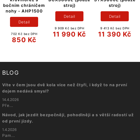
bočním chráničem
stroj)
stroj)
nohy - AHP1500
Detail
Detail
Detail
9 909 Kč bez DPH
9 413 Kč bez DPH
11 990 Kč
11 390 Kč
702 Kč bez DPH
850 Kč
BLOG
Víte v čem jsou dvě kola více než čtyři, i když to na první
dojem nedává smysl?
14.4.2026
Pře...
Návod, jak jezdit bezpečněji, pohodlněji a s větší radostí už
od první jízdy.
1.4.2026
Pam...