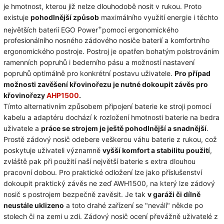
je hmotnost, kterou již nelze dlouhodobě nosit v rukou. Proto
existuje
pohodlnější způsob
maximálního využití energie i těchto
+
největších baterií EGO Power
pomocí ergonomického
profesionálního nosného zádového nosiče baterií a komfortního
ergonomického postroje. Postroj je opatřen bohatým polstrováním
ramenních popruhů i bederního pásu a možností nastavení
popruhů optimálně pro konkrétní postavu uživatele.
Pro případ
možnosti zavěšení křovinořezu je nutné dokoupit závěs pro
křovinořezy
AHP1500
.
Tímto alternativním způsobem připojení baterie ke stroji pomocí
kabelu a adaptéru dochází k rozložení hmotnosti baterie na bedra
uživatele a
práce se strojem je ještě pohodlnější a snadnější
.
Prostě zádový nosič odebere veškerou váhu baterie z rukou, což
poskytuje uživateli významně
vyšší komfort a stabilitu použití
,
zvláště pak při použití naší největší baterie s extra dlouhou
pracovní dobou. Pro praktické odložení lze jako příslušenství
dokoupit praktický závěs ne zeď AWH1500, na který lze zádový
nosič s postrojem bezpečně zavěsit. Je tak
v garáži či dílně
neustále uklizeno
a toto drahé zařízení se "neválí" někde po
stolech či na zemi u zdi. Zádový nosič ocení převážně uživatelé z