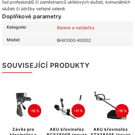
řad profesionálů či zaměstnanců uklidových služeb, komunálních
služeb či údržby veřejné zeleně.
Doplňkové parametry
Kategorie
:
Baterie a nabíječky
Model
:
BHX1000-K0002
SOUVISEJÍCÍ PRODUKTY
–12 %
–17 %
–15 %
Závěs pro
AKU křovinořez
AKU křovinořez
křovinořez s
BCX3800E (pouze
STX3800E (pouze