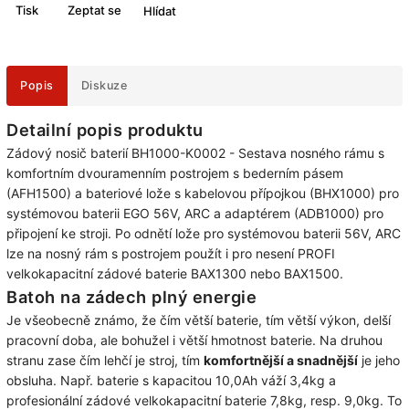
Tisk
Zeptat se
Hlídat
Popis
Diskuze
Detailní popis produktu
Zádový nosič baterií BH1000-K0002 - Sestava nosného rámu s
komfortním dvouramenním postrojem s bederním pásem
(AFH1500) a bateriové lože s kabelovou přípojkou (BHX1000) pro
systémovou baterii EGO 56V, ARC a adaptérem (ADB1000) pro
připojení ke stroji. Po odnětí lože pro systémovou baterii 56V, ARC
lze na nosný rám s postrojem použít i pro nesení PROFI
velkokapacitní zádové baterie BAX1300 nebo BAX1500.
Batoh na zádech plný energie
Je všeobecně známo, že čím větší baterie, tím větší výkon, delší
pracovní doba, ale bohužel i větší hmotnost baterie. Na druhou
stranu zase čím lehčí je stroj, tím
komfortnější a snadnější
je jeho
obsluha. Např. baterie s kapacitou 10,0Ah váží 3,4kg a
profesionální zádové velkokapacitní baterie 7,8kg, resp. 9,0kg. To