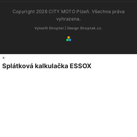
Copyright 2026
CITY MOTO Plzeň
. Všechna práva
vyhrazena.
Vytvořil
Shoptet
| Design
Shoptak.cz.
×
Splátková kalkulačka ESSOX