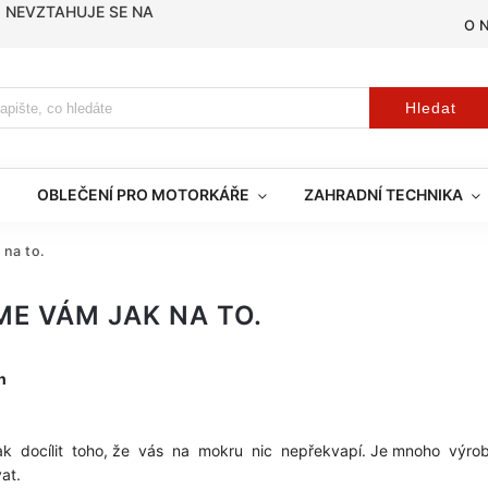
, NEVZTAHUJE SE NA
O 
Hledat
OBLEČENÍ PRO MOTORKÁŘE
ZAHRADNÍ TECHNIKA
 na to.
ME VÁM JAK NA TO.
n
ak docílit toho, že vás na mokru nic nepřekvapí. Je mnoho výr
at.