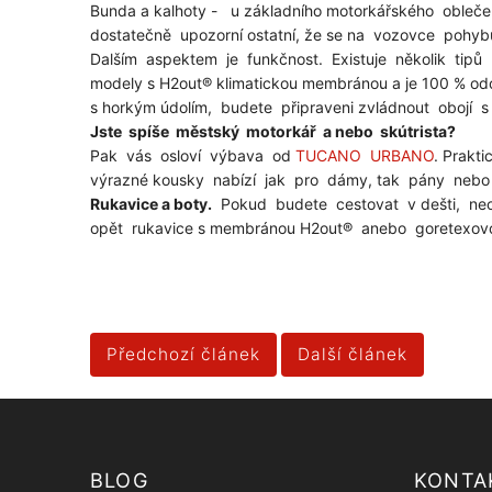
Bunda a kalhoty - u základního motorkářského oblečen
dostatečně upozorní ostatní, že se na vozovce pohy
Dalším aspektem je funkčnost. Existuje několik tip
modely s H2out® klimatickou membránou a je 100 % odo
s horkým údolím, budete připraveni zvládnout obojí 
Jste spíše městský motorkář a nebo skútrista?
Pak vás osloví výbava od
TUCANO URBANO
. Prakt
výrazné kousky nabízí jak pro dámy, tak pány nebo 
Rukavice a boty.
Pokud budete cestovat v dešti, neob
opět rukavice s membránou H2out® anebo goretexov
Předchozí článek
Další článek
BLOG
KONTA