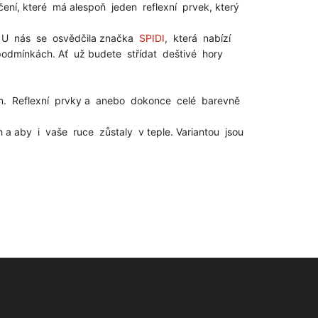
ení, které má alespoň jeden reflexní prvek, který
t. U nás se osvědčila značka
SPIDI
, která nabízí
 podmínkách. Ať už budete střídat deštivé hory
 cm. Reflexní prvky a anebo dokonce celé barevně
a aby i vaše ruce zůstaly v teple. Variantou jsou