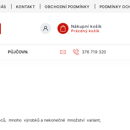
NÁS
KONTAKT
OBCHODNÍ PODMÍNKY
PODMÍNKY OC
Nákupní košík
Prázdný košík
PŮJČOVNA
SERVIS
KATALOG
376 719 320
obců, mnoho výrobků a nekonečné množství variant,