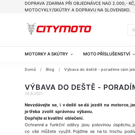
DOPRAVA ZDARMA PŘI OBJEDNÁVCE NAD 2.000,- KČ
MOTOCYKLY/SKÚTRY A DOPRAVU NA SLOVENSKO.
MOTORKY A SKÚTRY
MOTO PŘÍSLUŠENSTVÍ
Domů
/
Blog
/
Výbava do deště - poradíme vám jak
VÝBAVA DO DEŠTĚ - PORADÍ
26.8.2021
Nevzdávejte se, i v dešti se dá jezdit na motorce, je
je třeba zvolit správnou výbavu.
Dopřejte si kvalitní oblečení.
Ochranné a funkční oděvy jsou polovinou úspěchu, j
co vše můžete využít. Pojďme se na to trochu podív