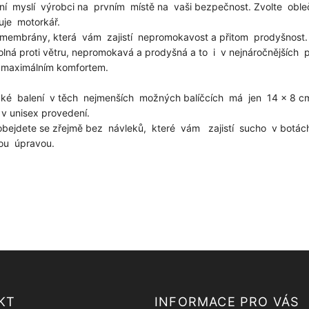
í myslí výrobci na prvním místě na vaši bezpečnost. Zvolte obleč
buje motorkář.
ů membrány, která vám zajistí nepromokavost a přitom prodyšnos
lná proti větru, nepromokavá a prodyšná a to i v nejnáročnějších
s maximálním komfortem.
ické balení v těch nejmenších možných balíčcích má jen 14 x 8
v unisex provedení.
ejdete se zřejmě bez návleků, které vám zajistí sucho v botách 
ou úpravou.
KT
INFORMACE PRO VÁS