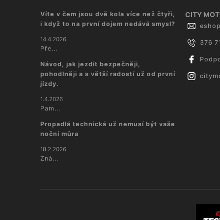
Víte v čem jsou dvě kola více než čtyři,
CITY MOTO
i když to na první dojem nedává smysl?
esho
14.4.2026
376 7
Pře...
Podpo
Návod, jak jezdit bezpečněji,
pohodlněji a s větší radostí už od první
citym
jízdy.
1.4.2026
Pam...
Propadlá technická už nemusí být vaše
noční můra
18.2.2026
Zná...