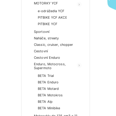
MOTORKY YCF
e-odrážedla YCF
PITBIKE YCF AKCE
PITBIKE YCF
Sportovní
Naháče, streety
Classic, cruiser, chopper
Cestovní
Cestovní Enduro
Enduro, Motocross,
Supermoto
BETA Trial
BETA Enduro
BETA Motard
BETA Motokros
BETA Alp
BETA Minibike
Motocykly do 125 cm3 a 11