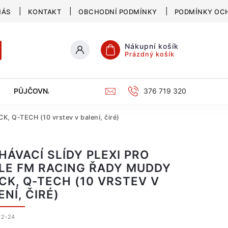
NÁS
KONTAKT
OBCHODNÍ PODMÍNKY
PODMÍNKY OC
Nákupní košík
Prázdný košík
PŮJČOVNA
SERVIS
KATALOG
376 719 320
K, Q-TECH (10 vrstev v balení, čiré)
HÁVACÍ SLÍDY PLEXI PRO
LE FM RACING ŘADY MUDDY
CK, Q-TECH (10 VRSTEV V
NÍ, ČIRÉ)
52-24