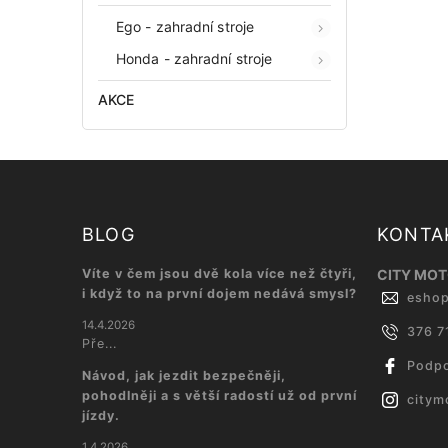
Ego - zahradní stroje
Honda - zahradní stroje
AKCE
BLOG
KONTA
Víte v čem jsou dvě kola více než čtyři,
CITY MOTO
i když to na první dojem nedává smysl?
esho
14.4.2026
376 7
Pře...
Podpo
Návod, jak jezdit bezpečněji,
pohodlněji a s větší radostí už od první
citym
jízdy.
1.4.2026