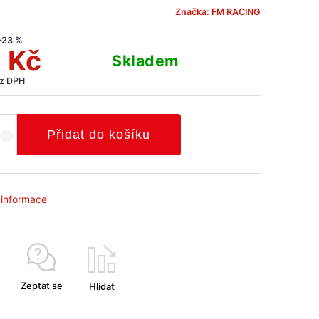
Značka:
FM RACING
–23 %
 Kč
Skladem
ez DPH
Přidat do košíku
í informace
Zeptat se
Hlídat