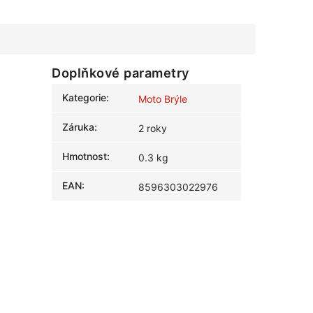
Doplňkové parametry
Kategorie
:
Moto Brýle
Záruka
:
2 roky
Hmotnost
:
0.3 kg
EAN
:
8596303022976