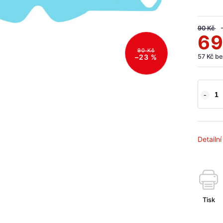
90 Kč
69
90 Kč
57 Kč b
–23 %
Detailn
Tisk