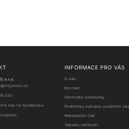
KT
INFORMACE PRO VÁS
, s.r.o.
O nás
p
@
citymoto.cz
Kontakt
19 320
Obchodní podmínky
řte nás na facebooku
Podmínky ochrany osobních úda
otoplzen
Reklamační řád
Tabulky velikostí