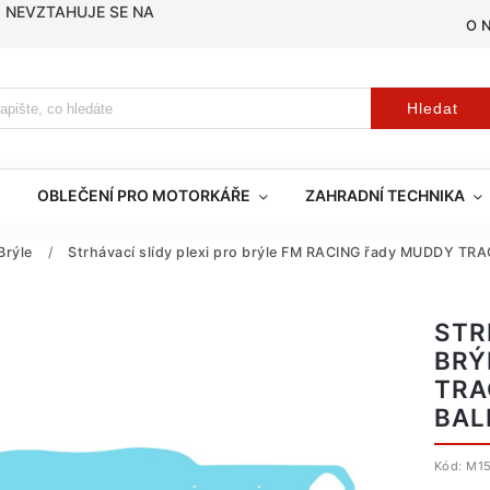
, NEVZTAHUJE SE NA
O 
Hledat
OBLEČENÍ PRO MOTORKÁŘE
ZAHRADNÍ TECHNIKA
Brýle
/
Strhávací slídy plexi pro brýle FM RACING řady MUDDY TRAC
STR
BRÝ
TRA
BALE
Kód:
M1