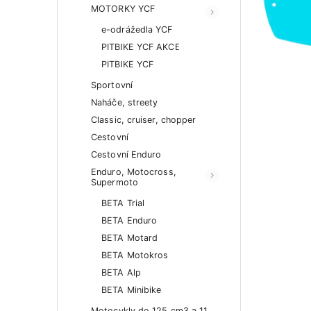
MOTORKY YCF
e-odrážedla YCF
PITBIKE YCF AKCE
PITBIKE YCF
Sportovní
Naháče, streety
Classic, cruiser, chopper
Cestovní
Cestovní Enduro
Enduro, Motocross,
Supermoto
BETA Trial
BETA Enduro
BETA Motard
BETA Motokros
BETA Alp
BETA Minibike
Motocykly do 125 cm3 a 11