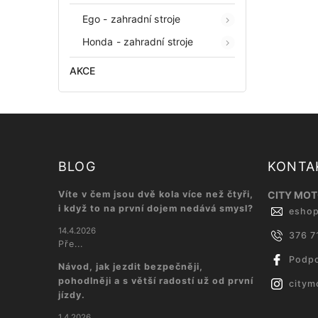
Ego - zahradní stroje
Honda - zahradní stroje
AKCE
BLOG
KONTA
Víte v čem jsou dvě kola více než čtyři,
CITY MOTO
i když to na první dojem nedává smysl?
esho
14.4.2026
376 7
Pře...
Podpo
Návod, jak jezdit bezpečněji,
pohodlněji a s větší radostí už od první
citym
jízdy.
1.4.2026