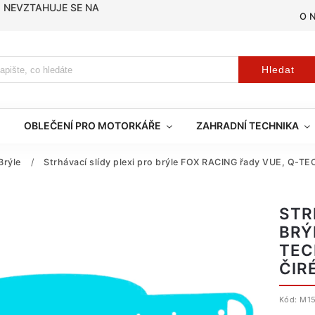
, NEVZTAHUJE SE NA
O 
Hledat
OBLEČENÍ PRO MOTORKÁŘE
ZAHRADNÍ TECHNIKA
Brýle
/
Strhávací slídy plexi pro brýle FOX RACING řady VUE, Q-TECH
STR
BRÝ
TEC
ČIR
Kód:
M1