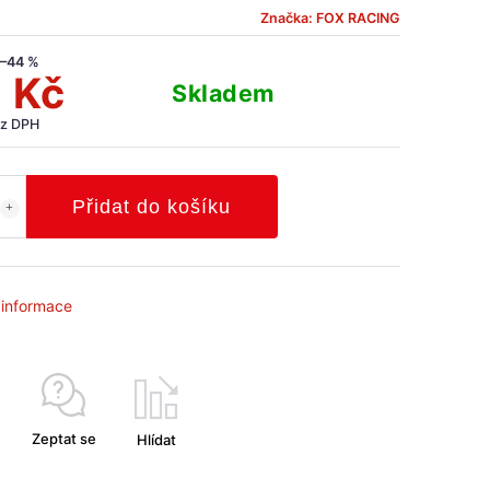
Značka:
FOX RACING
–44 %
 Kč
Skladem
ez DPH
Přidat do košíku
í informace
Zeptat se
Hlídat