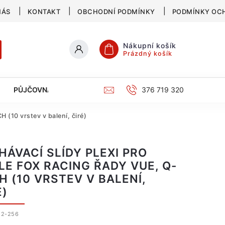
NÁS
KONTAKT
OBCHODNÍ PODMÍNKY
PODMÍNKY OC
Nákupní košík
Prázdný košík
PŮJČOVNA
SERVIS
KATALOG
376 719 320
 (10 vrstev v balení, čiré)
HÁVACÍ SLÍDY PLEXI PRO
LE FOX RACING ŘADY VUE, Q-
H (10 VRSTEV V BALENÍ,
É)
52-256