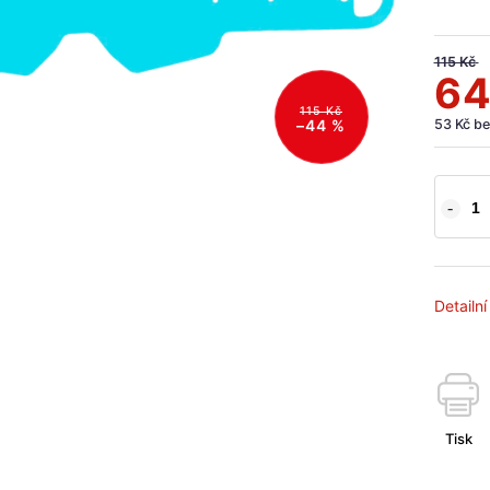
115 Kč
64
115 Kč
53 Kč b
–44 %
Detailn
Tisk