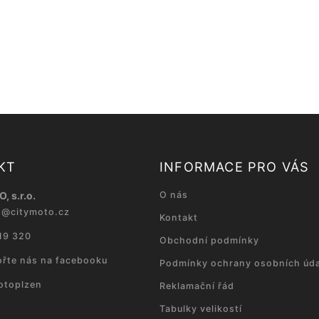
KT
INFORMACE PRO VÁS
, s.r.o.
O nás
p
@
citymoto.cz
Kontakt
19 320
Obchodní podmínky
řte nás na facebooku
Podmínky ochrany osobních úda
otoplzen
Reklamační řád
Tabulky velikostí