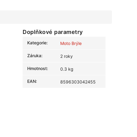
Doplňkové parametry
Kategorie
:
Moto Brýle
Záruka
:
2 roky
Hmotnost
:
0.3 kg
EAN
:
8596303042455