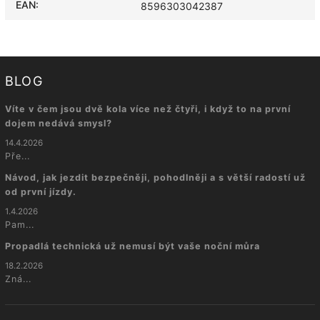
EAN
:
8596303042387
BLOG
Víte v čem jsou dvě kola více než čtyři, i když to na první
dojem nedává smysl?
14.4.2026
Pře...
Návod, jak jezdit bezpečněji, pohodlněji a s větší radostí už
od první jízdy.
1.4.2026
Pam...
Propadlá technická už nemusí být vaše noční můra
18.2.2026
Zná...