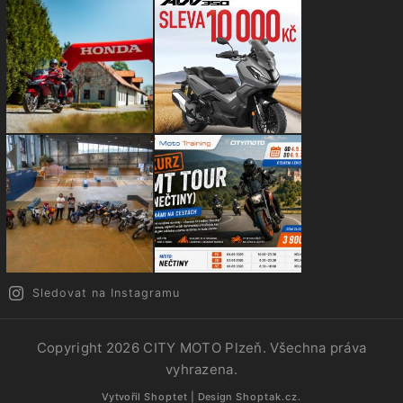
Sledovat na Instagramu
Copyright 2026
CITY MOTO Plzeň
. Všechna práva
vyhrazena.
Vytvořil
Shoptet
| Design
Shoptak.cz.