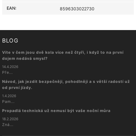
EAN
:
8596303022730
BLOG
Víte v čem jsou dvě kola více než čtyři, i když to na první
dojem nedává smysl?
14.4.2026
Pře...
Návod, jak jezdit bezpečněji, pohodlněji a s větší radostí už
od první jízdy.
1.4.2026
Pam...
Propadlá technická už nemusí být vaše noční můra
18.2.2026
Zná...