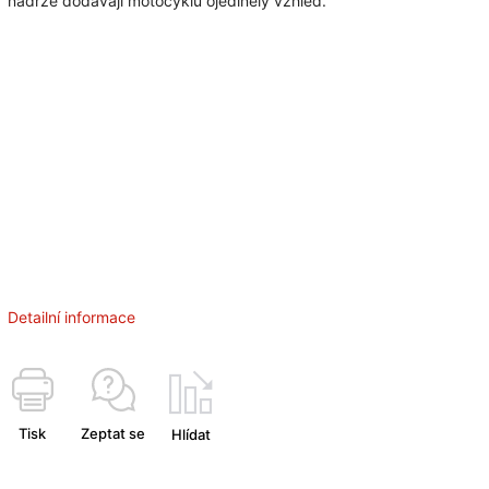
nádrže dodávají motocyklu ojedinělý vzhled.
Detailní informace
Tisk
Zeptat se
Hlídat