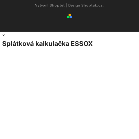
Vytvořil
Shoptet
| Design
Shoptak.cz.
×
Splátková kalkulačka ESSOX