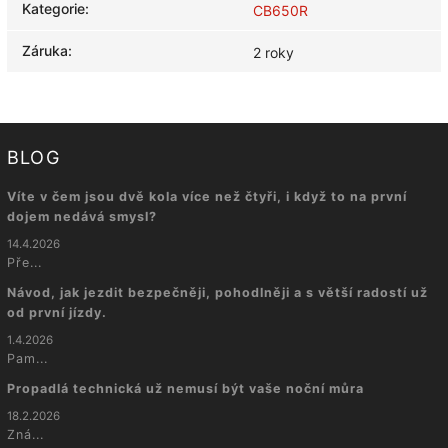
Kategorie
:
CB650R
Záruka
:
2 roky
BLOG
Víte v čem jsou dvě kola více než čtyři, i když to na první
dojem nedává smysl?
14.4.2026
Pře...
Návod, jak jezdit bezpečněji, pohodlněji a s větší radostí už
od první jízdy.
1.4.2026
Pam...
Propadlá technická už nemusí být vaše noční můra
18.2.2026
Zná...