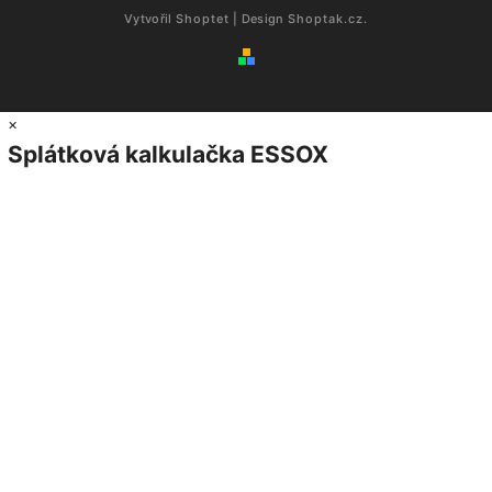
Vytvořil
Shoptet
| Design
Shoptak.cz.
×
Splátková kalkulačka ESSOX