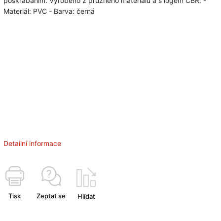
poškrábáním. Vyrobeno z pružného materiálu a s logem CBR. -
Materiál: PVC - Barva: černá
Detailní informace
Tisk
Zeptat se
Hlídat