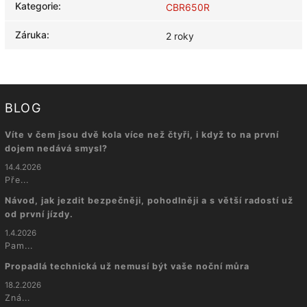
Kategorie
:
CBR650R
Záruka
:
2 roky
BLOG
Víte v čem jsou dvě kola více než čtyři, i když to na první
dojem nedává smysl?
14.4.2026
Pře...
Návod, jak jezdit bezpečněji, pohodlněji a s větší radostí už
od první jízdy.
1.4.2026
Pam...
Propadlá technická už nemusí být vaše noční můra
18.2.2026
Zná...