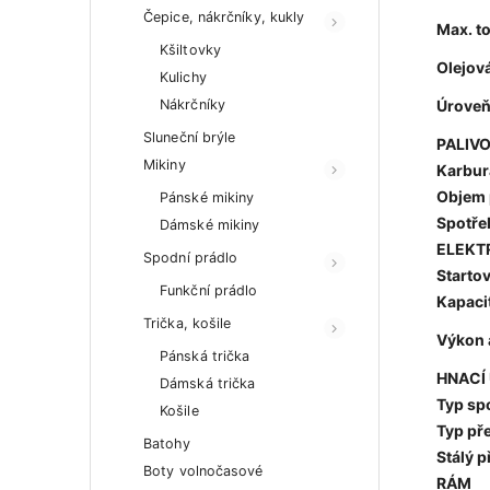
Čepice, nákrčníky, kukly
Max. t
Kšiltovky
Olejov
Kulichy
Nákrčníky
Úroveň
Sluneční brýle
PALIV
Mikiny
Karbur
Objem 
Pánské mikiny
Spotře
Dámské mikiny
ELEKT
Spodní prádlo
Starto
Funkční prádlo
Kapacit
Trička, košile
Výkon 
Pánská trička
HNACÍ
Dámská trička
Typ sp
Košile
Typ př
Batohy
Stálý 
Boty volnočasové
RÁM