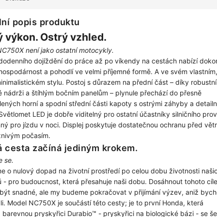
lní popis produktu
ý výkon. Ostrý vzhled.
C750X není jako ostatní motocykly.
odenního dojíždění do práce až po víkendy na cestách nabízí doko
hospodárnost a pohodlí ve velmi příjemné formě. A ve svém vlastním
inimalistickém stylu. Postoj s důrazem na přední část – díky robustní
é nádrži a štíhlým bočním panelům – plynule přechází do přesně
lených horní a spodní střední části kapoty s ostrými záhyby a detailn
. Světlomet LED je dobře viditelný pro ostatní účastníky silničního pro
ný pro jízdu v noci. Displej poskytuje dostatečnou ochranu před vět
znivým počasím.
 cesta začíná jediným krokem.
e se.
me o nulový dopad na životní prostředí po celou dobu životnosti naši
 - pro budoucnost, která přesahuje naši dobu. Dosáhnout tohoto cíl
být snadné, ale my budeme pokračovat v přijímání výzev, aniž byc
li. Model NC750X je součástí této cesty; je to první Honda, která
 barevnou pryskyřici Durabio™ - pryskyřici na biologické bázi - se še