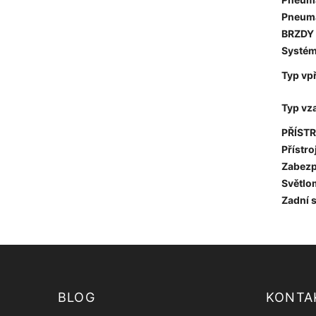
Pneuma
BRZDY
Systém
Typ vp
Typ vz
PŘÍST
Přístro
Zabezp
Světlo
Zadní s
BLOG
KONTA