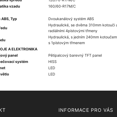
tika vzadu
160/60-R17M/C
 ABS, Typ
Dvoukanálový systém ABS
Hydraulické, se dvěma 310mm kotouči 
ředu
radiálními 4pístovými třmeny
Hydraulická, s jedním 240mm kotoučem
adu
s 1pístovým třmenem
ROJE A ELEKTRONIKA
jový panel
Pětipalcový barevný TFT panel
ečovací systém
HISS
met
LED
větlo
LED
KT
INFORMACE PRO VÁS