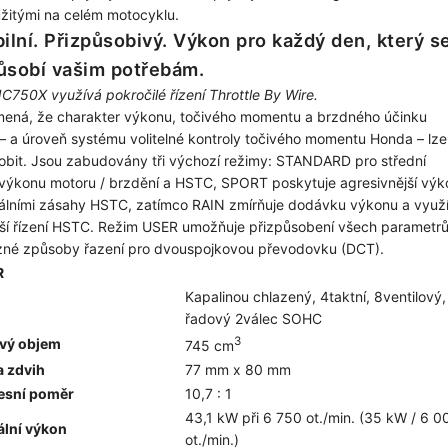
užitými na celém motocyklu.
bilní. Přizpůsobivý. Výkon pro každý den, který s
ůsobí vašim potřebám.
C750X využívá pokročilé řízení Throttle By Wire.
ená, že charakter výkonu, točivého momentu a brzdného účinku
– a úroveň systému volitelné kontroly točivého momentu Honda – lze
obit. Jsou zabudovány tři výchozí režimy: STANDARD pro střední
výkonu motoru / brzdění a HSTC, SPORT poskytuje agresivnější výk
álními zásahy HSTC, zatímco RAIN zmírňuje dodávku výkonu a využ
jší řízení HSTC. Režim USER umožňuje přizpůsobení všech parametrů
ůzné způsoby řazení pro dvouspojkovou převodovku (DCT).
R
Kapalinou chlazený, 4taktní, 8ventilový,
řadový 2válec SOHC
3
vý objem
745 cm
a zdvih
77 mm x 80 mm
esní poměr
10,7 : 1
43,1 kW při 6 750 ot./min. (35 kW / 6 0
lní výkon
ot./min.)