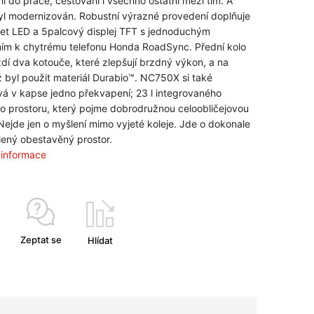
ní do práce, cestování i všechno ostatní mezi tím. A
yl modernizován. Robustní výrazné provedení doplňuje
et LED a 5palcový displej TFT s jednoduchým
ním k chytrému telefonu Honda RoadSync. Přední kolo
zdí dva kotouče, které zlepšují brzdný výkon, a na
 byl použit materiál Durabio™. NC750X si také
á v kapse jedno překvapení; 23 l integrovaného
o prostoru, který pojme dobrodružnou celoobličejovou
Nejde jen o myšlení mimo vyjeté koleje. Jde o dokonale
ený obestavěný prostor.
í informace
Zeptat se
Hlídat