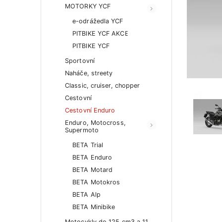
MOTORKY YCF
e-odrážedla YCF
PITBIKE YCF AKCE
PITBIKE YCF
Sportovní
Naháče, streety
Classic, cruiser, chopper
Cestovní
Cestovní Enduro
Enduro, Motocross,
Supermoto
BETA Trial
BETA Enduro
BETA Motard
BETA Motokros
BETA Alp
BETA Minibike
Motocykly do 125 cm3 a 11