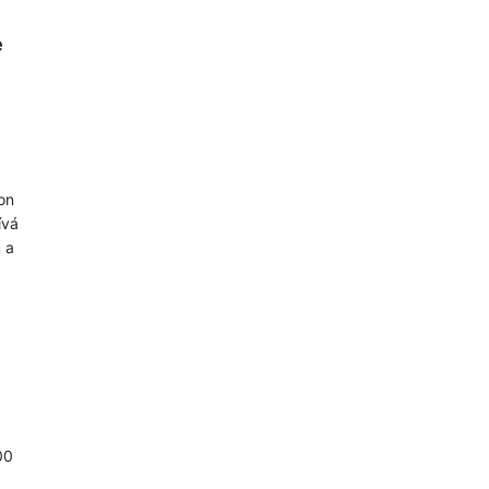
e
on
ívá
 a
00