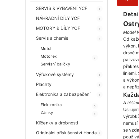
SERVIS & VYBAVENÍ YCF
Detai
NÁHRADNÍ DÍLY YCF
Ostr
MOTORY & DÍLY YCF
Model N
Servis a chemie
Od každ
výkon, 
Motul
drsně m
Motorex
palivov
Servisní balíčky
překres
liniemi
Výfukové systémy
a výkon
Plachty
a nepří
Každá
Elektronika a zabezpečení
A těším
Elektronika
Usiluje
Zámky
výrobků
Klíčenky a drobnosti
nemusí 
se vzda
Originální příslušenství Honda
používá