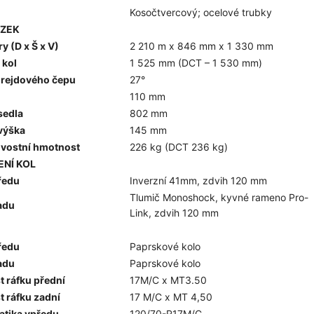
Kosočtvercový; ocelové trubky
ZEK
 (D x Š x V)
2 210 m x 846 mm x
1 330 mm
 kol
1 525 mm (DCT – 1 530 mm)
 rejdového čepu
27°
110 mm
sedla
802 mm
 výška
145 mm
vostní hmotnost
226 kg (DCT 236 kg)
ENÍ KOL
ředu
Inverzní 41mm, zdvih 120 mm
Tlumič Monoshock, kyvné rameno Pro-
adu
Link, zdvih 120 mm
ředu
Paprskové kolo
adu
Paprskové kolo
t ráfku přední
17M/C x MT3.50
t ráfku zadní
17 M/C x MT 4,50
tika vpředu
120/70-R17M/C