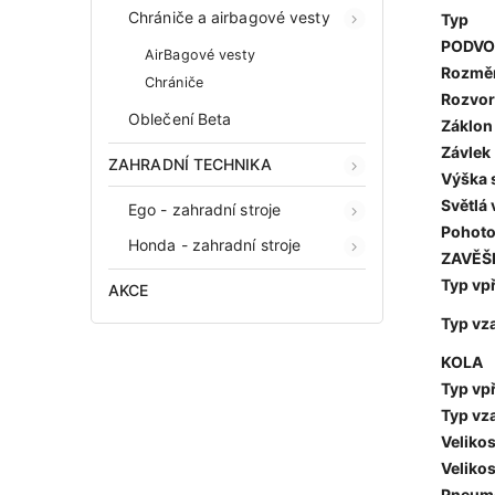
Chrániče a airbagové vesty
Typ
PODVO
AirBagové vesty
Rozměry
Chrániče
Rozvor
Oblečení Beta
Záklon
Závlek
ZAHRADNÍ TECHNIKA
Výška 
Světlá
Ego - zahradní stroje
Pohoto
Honda - zahradní stroje
ZAVĚŠ
Typ vp
AKCE
Typ vz
KOLA
Typ vp
Typ vz
Velikos
Velikos
Pneuma