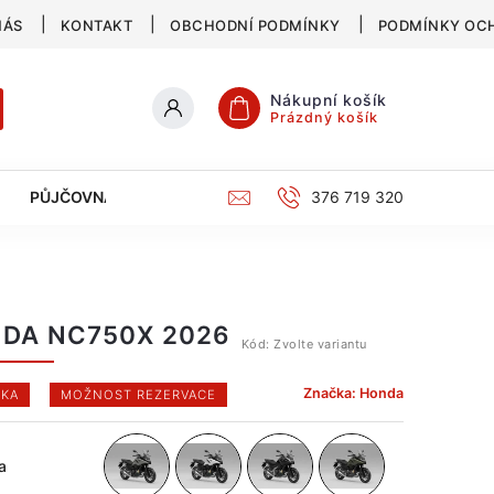
NÁS
KONTAKT
OBCHODNÍ PODMÍNKY
PODMÍNKY OC
Nákupní košík
Prázdný košík
PŮJČOVNA
SERVIS
KATALOG
376 719 320
DA NC750X 2026
Kód:
Zvolte variantu
Značka:
Honda
KA
MOŽNOST REZERVACE
a