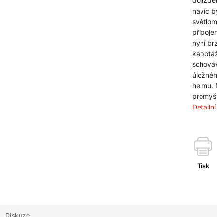
dojíždě
navíc b
světlom
připoje
nyní br
kapotáž
schováv
úložnéh
helmu. 
promyšl
Detailn
Tisk
Diskuze