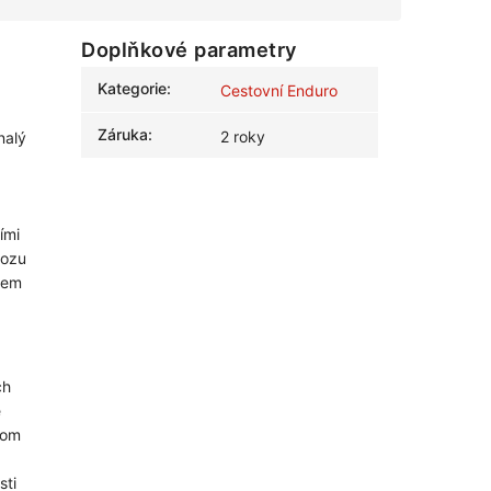
Doplňkové parametry
Kategorie
:
Cestovní Enduro
Záruka
:
2 roky
nalý
,
ími
vozu
rem
ch
e
hom
sti