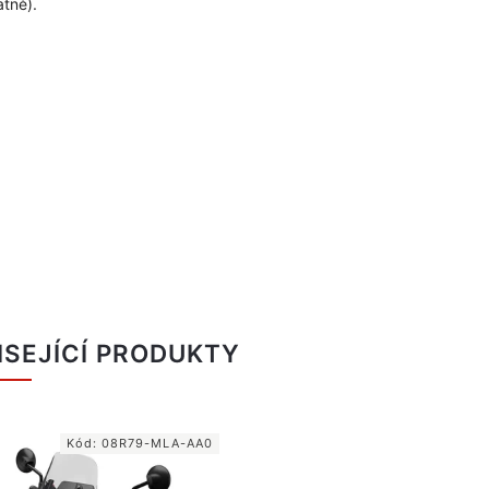
tně).
ISEJÍCÍ PRODUKTY
Kód:
08R79-MLA-AA0