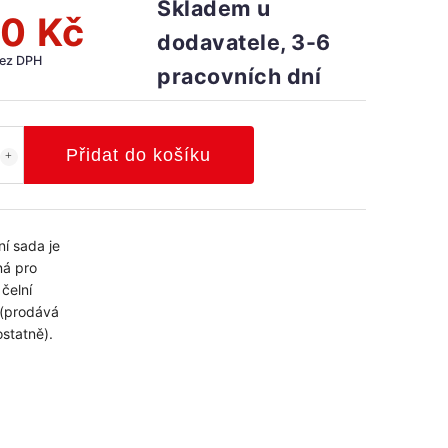
Skladem u
0 Kč
dodavatele, 3-6
bez DPH
pracovních dní
Přidat do košíku
í sada je
á pro
čelní
(prodává
statně).