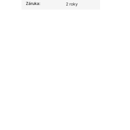
Záruka
:
2 roky