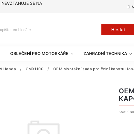
, NEVZTAHUJE SE NA
O 
Hledat
OBLEČENÍ PRO MOTORKÁŘE
ZAHRADNÍ TECHNIKA
tví Honda
/
CMX1100
/
OEM Montážní sada pro čelní kapotu Ho
OEM
KAP
Kód:
08R