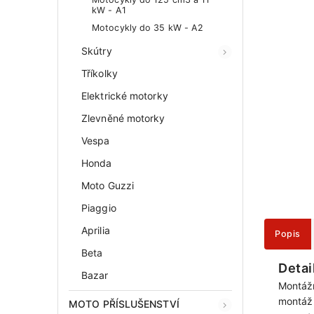
kW - A1
Motocykly do 35 kW - A2
Skútry
Tříkolky
Elektrické motorky
Zlevněné motorky
Vespa
Honda
Moto Guzzi
Piaggio
Aprilia
Popis
Beta
Detai
Bazar
Montážn
montáž 
MOTO PŘÍSLUŠENSTVÍ