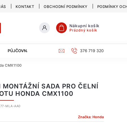
NÁS
KONTAKT
OBCHODNÍ PODMÍNKY
PODMÍNKY OC
Nákupní košík
Prázdný košík
PŮJČOVNA
SERVIS
KATALOG
376 719 320
nda CMX1100
 MONTÁŽNÍ SADA PRO ČELNÍ
OTU HONDA CMX1100
77-MLA-AA0
Značka:
Honda