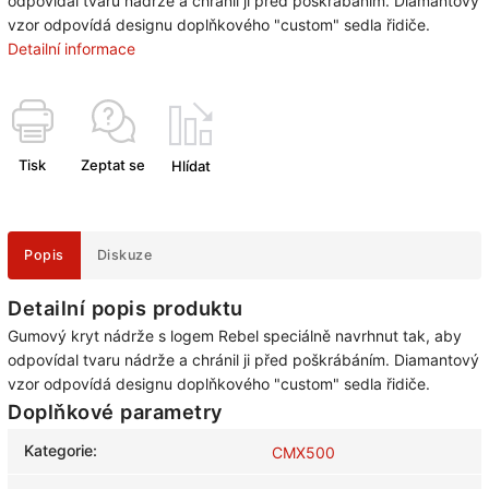
odpovídal tvaru nádrže a chránil ji před poškrábáním. Diamantový
vzor odpovídá designu doplňkového "custom" sedla řidiče.
Detailní informace
Tisk
Zeptat se
Hlídat
Popis
Diskuze
Detailní popis produktu
Gumový kryt nádrže s logem Rebel speciálně navrhnut tak, aby
odpovídal tvaru nádrže a chránil ji před poškrábáním. Diamantový
vzor odpovídá designu doplňkového "custom" sedla řidiče.
Doplňkové parametry
Kategorie
:
CMX500