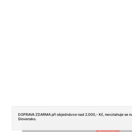
DOPRAVA ZDARMA při objednávce nad 2.000,- Kč, nevztahuje se na
Tento web používá soubory cookie. Dalším procházením tohoto
Slovensko.
používáním.. Více informací
z