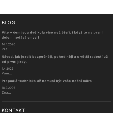
BLOG
Víte v čem jsou dvě kola více než čtyři, i když to na první
dojem nedává smysl?
14.4.2026
Pře...
Návod, jak jezdit bezpečněji, pohodlněji a s větší radostí už
od první jízdy.
1.4.2026
Pam...
Propadlá technická už nemusí být vaše noční můra
18.2.2026
Zná...
KONTAKT