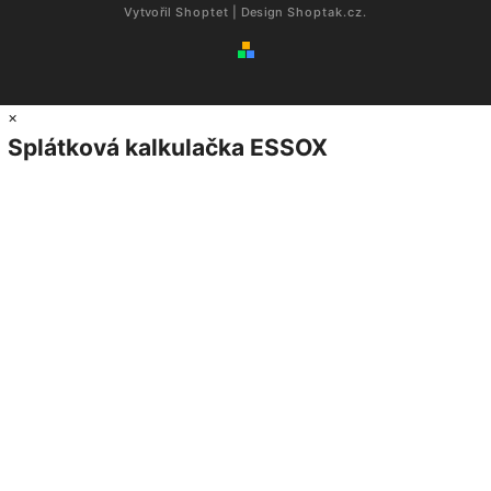
Vytvořil
Shoptet
| Design
Shoptak.cz.
×
Splátková kalkulačka ESSOX