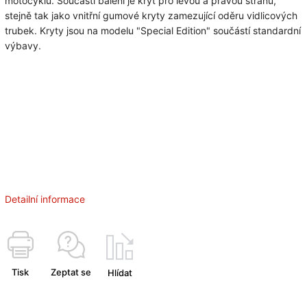
motocyklu. Součástí balení je kryt pro levou a pravou stranu,
stejně tak jako vnitřní gumové kryty zamezující oděru vidlicových
trubek. Kryty jsou na modelu "Special Edition" součástí standardní
výbavy.
Detailní informace
Tisk
Zeptat se
Hlídat