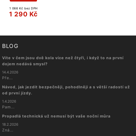
1 066 Kč bez DPH
1 290 Kč
BLOG
Víte v čem jsou dvě kola více než čtyři, i když to na první
dojem nedává smysl?
14.4.2026
Pře...
Návod, jak jezdit bezpečněji, pohodlněji a s větší radostí už
od první jízdy.
1.4.2026
Pam...
Propadlá technická už nemusí být vaše noční můra
18.2.2026
Zná...