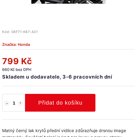
Kód:
08F71-K87-A31
Značka:
Honda
799 Kč
660 Kč bez DPH
Skladem u dodavatele, 3-6 pracovních dní
Přidat do košíku
Matný černý lak krytů přední vidlice zdůrazňuje drsnou image