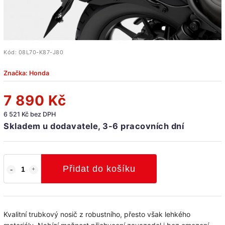
Kód:
08L70-K87-J80
Značka:
Honda
7 890 Kč
6 521 Kč bez DPH
Skladem u dodavatele, 3-6 pracovních dní
Přidat do košíku
Kvalitní trubkový nosič z robustního, přesto však lehkého