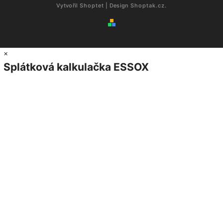
Vytvořil
Shoptet
| Design
Shoptak.cz.
×
Splátková kalkulačka ESSOX