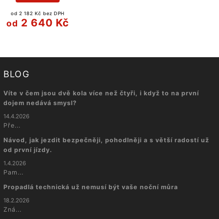
od 2 182 Kč bez DPH
2 640 Kč
od
BLOG
Víte v čem jsou dvě kola více než čtyři, i když to na první
dojem nedává smysl?
14.4.2026
Pře...
Návod, jak jezdit bezpečněji, pohodlněji a s větší radostí už
od první jízdy.
1.4.2026
Pam...
Propadlá technická už nemusí být vaše noční můra
18.2.2026
Zná...