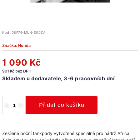
Kód:
08F74-MLN-E00ZA
Značka:
Honda
1 090 Kč
901 Kč bez DPH
Skladem u dodavatele, 3-6 pracovních dní
Přidat do košíku
Zesílené boční tankpady vytvořené speciálně pro nádrž Africa