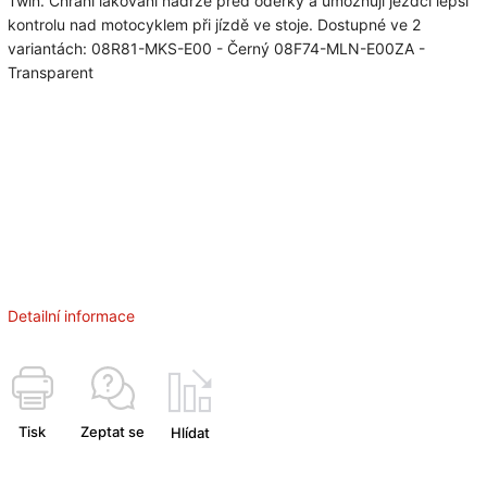
Twin. Chrání lakování nádrže před oděrky a umožňují jezdci lepší
kontrolu nad motocyklem při jízdě ve stoje. Dostupné ve 2
variantách: 08R81-MKS-E00 - Černý 08F74-MLN-E00ZA -
Transparent
Detailní informace
Tisk
Zeptat se
Hlídat