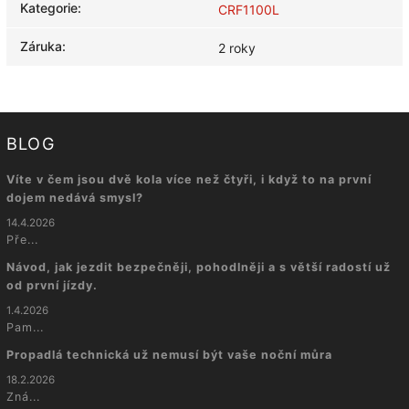
Kategorie
:
CRF1100L
Záruka
:
2 roky
BLOG
Víte v čem jsou dvě kola více než čtyři, i když to na první
dojem nedává smysl?
14.4.2026
Pře...
Návod, jak jezdit bezpečněji, pohodlněji a s větší radostí už
od první jízdy.
1.4.2026
Pam...
Propadlá technická už nemusí být vaše noční můra
18.2.2026
Zná...