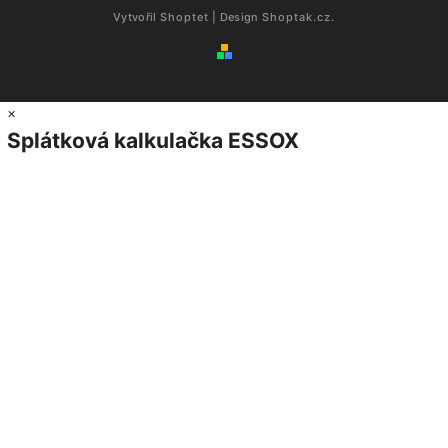
Vytvořil
Shoptet
| Design
Shoptak.cz.
×
Splátková kalkulačka ESSOX