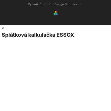
Vytvořil
Shoptet
| Design
Shoptak.cz.
×
Splátková kalkulačka ESSOX