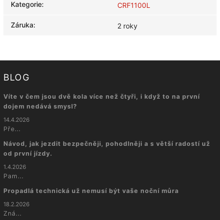
Kategorie
:
CRF1100L
Záruka
:
2 roky
BLOG
Víte v čem jsou dvě kola více než čtyři, i když to na první
dojem nedává smysl?
14.4.2026
Pře...
Návod, jak jezdit bezpečněji, pohodlněji a s větší radostí už
od první jízdy.
1.4.2026
Pam...
Propadlá technická už nemusí být vaše noční můra
18.2.2026
Zná...