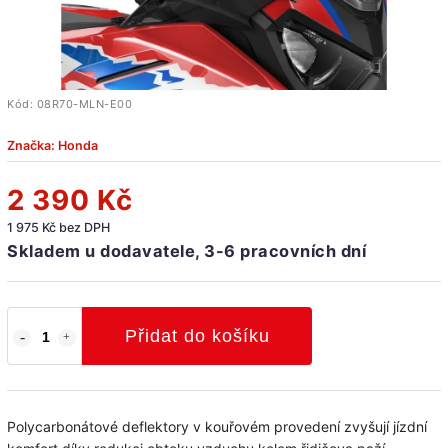
Kód:
08R70-MLN-E00
Značka:
Honda
2 390 Kč
1 975 Kč bez DPH
Skladem u dodavatele, 3-6 pracovních dní
Přidat do košíku
Polycarbonátové deflektory v kouřovém provedení zvyšují jízdní