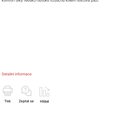
komfort díky redukci obtoku vzduchu kolem řidičova paží.
Detailní informace
Tisk
Zeptat se
Hlídat