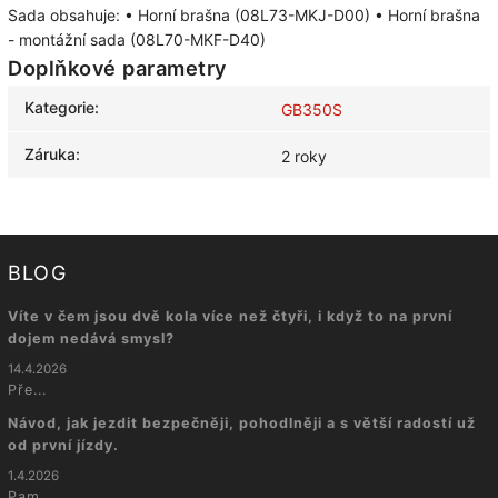
Sada obsahuje: • Horní brašna (08L73-MKJ-D00) • Horní brašna
- montážní sada (08L70-MKF-D40)
Doplňkové parametry
Kategorie
:
GB350S
Záruka
:
2 roky
BLOG
Víte v čem jsou dvě kola více než čtyři, i když to na první
dojem nedává smysl?
14.4.2026
Pře...
Návod, jak jezdit bezpečněji, pohodlněji a s větší radostí už
od první jízdy.
1.4.2026
Pam...