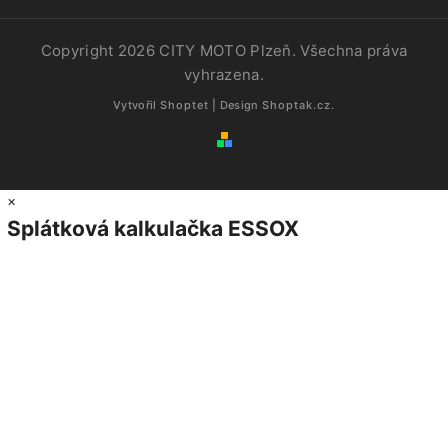
Copyright 2026
CITY MOTO Plzeň
. Všechna práva
vyhrazena.
Vytvořil
Shoptet
| Design
Shoptak.cz.
×
Splátková kalkulačka ESSOX