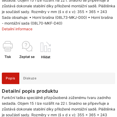
sedadla. Objem 15 l lze rozšířit na 22 l. Snadno se připevňuje a
zůstává dokonale stabilní díky přiložené montážní sadě. Pláštěnka
je součástí sady. Rozměry v mm (š x d x v): 355 x 365 x 243
Sada obsahuje: • Horní brašna (08L73-MKJ-D00) • Horní brašna
- montážní sada (08L70-MKF-D40)
Detailní informace
Tisk
Zeptat se
Hlídat
Popis
Diskuze
Detailní popis produktu
Funkční taška speciálně přizpůsobená zúženému tvaru zadního
sedadla. Objem 15 l lze rozšířit na 22 l. Snadno se připevňuje a
zůstává dokonale stabilní díky přiložené montážní sadě. Pláštěnka
je součástí sady. Rozměry v mm (š x d x v): 355 x 365 x 243