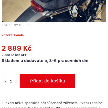
Kód:
08ESY-K0Z-RSB
Značka:
Honda
2 889 Kč
2 388 Kč bez DPH
Skladem u dodavatele, 3-6 pracovních dní
Přidat do košíku
Funkční taška speciálně přizpůsobená zúženému tvaru zadního