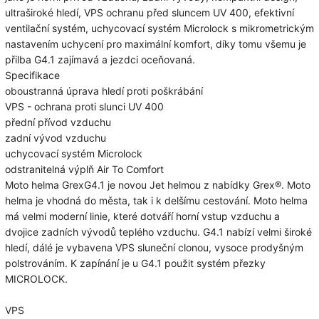
ultraširoké hledí, VPS ochranu před sluncem UV 400, efektivní
ventilační systém, uchycovací systém Microlock s mikrometrickým
nastavením uchycení pro maximální komfort, díky tomu všemu je
přilba G4.1 zajímavá a jezdci oceňovaná.
Specifikace
oboustranná úprava hledí proti poškrábání
VPS - ochrana proti slunci UV 400
přední přívod vzduchu
zadní vývod vzduchu
uchycovací systém Microlock
odstranitelná výplň Air To Comfort
Moto helma GrexG4.1 je novou Jet helmou z nabídky Grex®. Moto
helma je vhodná do města, tak i k delšímu cestování. Moto helma
má velmi moderní linie, které dotváří horní vstup vzduchu a
dvojice zadních vývodů teplého vzduchu. G4.1 nabízí velmi široké
hledí, dálé je vybavena VPS sluneční clonou, vysoce prodyšným
polstrováním. K zapínání je u G4.1 použit systém přezky
MICROLOCK.
VPS