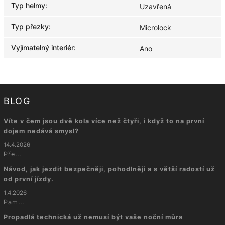
Typ helmy
:
Uzavřená
Typ přezky
:
Microlock
Vyjímatelný interiér
:
Ano
BLOG
Víte v čem jsou dvě kola více než čtyři, i když to na první
dojem nedává smysl?
14.4.2026
Pře...
Návod, jak jezdit bezpečněji, pohodlněji a s větší radostí už
od první jízdy.
1.4.2026
Pam...
Propadlá technická už nemusí být vaše noční můra