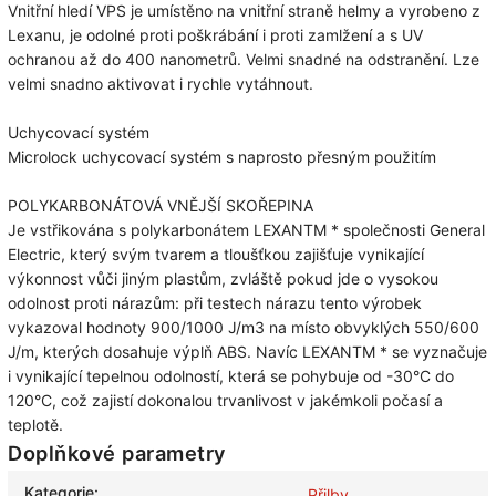
Vnitřní hledí VPS je umístěno na vnitřní straně helmy a vyrobeno z
Lexanu, je odolné proti poškrábání i proti zamlžení a s UV
ochranou až do 400 nanometrů. Velmi snadné na odstranění. Lze
velmi snadno aktivovat i rychle vytáhnout.
Uchycovací systém
Microlock uchycovací systém s naprosto přesným použitím
POLYKARBONÁTOVÁ VNĚJŠÍ SKOŘEPINA
Je vstřikována s polykarbonátem LEXANTM * společnosti General
Electric, který svým tvarem a tloušťkou zajišťuje vynikající
výkonnost vůči jiným plastům, zvláště pokud jde o vysokou
odolnost proti nárazům: při testech nárazu tento výrobek
vykazoval hodnoty 900/1000 J/m3 na místo obvyklých 550/600
J/m, kterých dosahuje výplň ABS. Navíc LEXANTM * se vyznačuje
i vynikající tepelnou odolností, která se pohybuje od -30°C do
120°C, což zajistí dokonalou trvanlivost v jakémkoli počasí a
teplotě.
Doplňkové parametry
Kategorie
:
Přilby