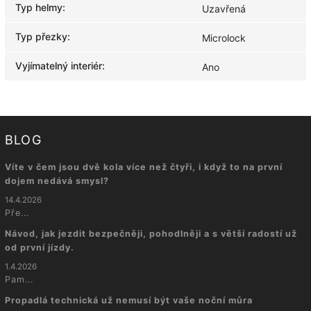
Typ helmy
:
Uzavřená
Typ přezky
:
Microlock
Vyjímatelný interiér
:
Ano
BLOG
Víte v čem jsou dvě kola více než čtyři, i když to na první
dojem nedává smysl?
14.4.2026
Pře...
Návod, jak jezdit bezpečněji, pohodlněji a s větší radostí už
od první jízdy.
1.4.2026
Pam...
Propadlá technická už nemusí být vaše noční můra