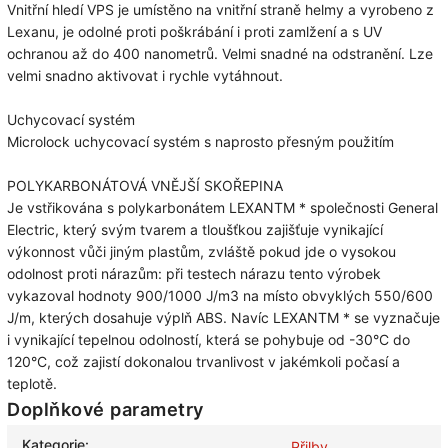
Vnitřní hledí VPS je umístěno na vnitřní straně helmy a vyrobeno z
Lexanu, je odolné proti poškrábání i proti zamlžení a s UV
ochranou až do 400 nanometrů. Velmi snadné na odstranění. Lze
velmi snadno aktivovat i rychle vytáhnout.
Uchycovací systém
Microlock uchycovací systém s naprosto přesným použitím
POLYKARBONÁTOVÁ VNĚJŠÍ SKOŘEPINA
Je vstřikována s polykarbonátem LEXANTM * společnosti General
Electric, který svým tvarem a tloušťkou zajišťuje vynikající
výkonnost vůči jiným plastům, zvláště pokud jde o vysokou
odolnost proti nárazům: při testech nárazu tento výrobek
vykazoval hodnoty 900/1000 J/m3 na místo obvyklých 550/600
J/m, kterých dosahuje výplň ABS. Navíc LEXANTM * se vyznačuje
i vynikající tepelnou odolností, která se pohybuje od -30°C do
120°C, což zajistí dokonalou trvanlivost v jakémkoli počasí a
teplotě.
Doplňkové parametry
Kategorie
:
Přilby