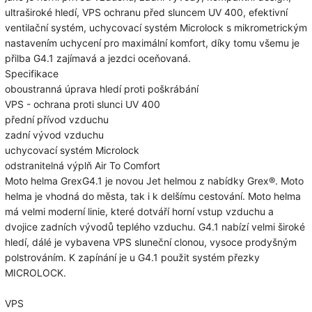
ultraširoké hledí, VPS ochranu před sluncem UV 400, efektivní
ventilační systém, uchycovací systém Microlock s mikrometrickým
nastavením uchycení pro maximální komfort, díky tomu všemu je
přilba G4.1 zajímavá a jezdci oceňovaná.
Specifikace
oboustranná úprava hledí proti poškrábání
VPS - ochrana proti slunci UV 400
přední přívod vzduchu
zadní vývod vzduchu
uchycovací systém Microlock
odstranitelná výplň Air To Comfort
Moto helma GrexG4.1 je novou Jet helmou z nabídky Grex®. Moto
helma je vhodná do města, tak i k delšímu cestování. Moto helma
má velmi moderní linie, které dotváří horní vstup vzduchu a
dvojice zadních vývodů teplého vzduchu. G4.1 nabízí velmi široké
hledí, dálé je vybavena VPS sluneční clonou, vysoce prodyšným
polstrováním. K zapínání je u G4.1 použit systém přezky
MICROLOCK.
VPS