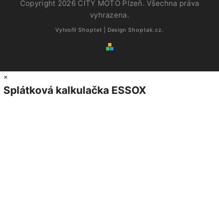
Copyright 2026
CITY MOTO Plzeň
. Všechna práva
vyhrazena.
Vytvořil
Shoptet
| Design
Shoptak.cz.
×
Splátková kalkulačka ESSOX