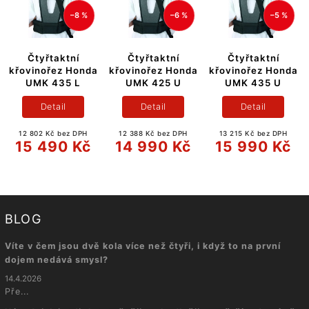
–8 %
–6 %
–5 %
Čtyřtaktní
Čtyřtaktní
Čtyřtaktní
křovinořez Honda
křovinořez Honda
křovinořez Honda
UMK 435 L
UMK 425 U
UMK 435 U
Detail
Detail
Detail
12 802 Kč bez DPH
12 388 Kč bez DPH
13 215 Kč bez DPH
15 490 Kč
14 990 Kč
15 990 Kč
BLOG
Víte v čem jsou dvě kola více než čtyři, i když to na první
dojem nedává smysl?
14.4.2026
Pře...