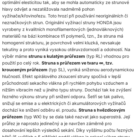
optimální elesticitou tak, aby se mohla automaticky ze strunové
hlavy odvíjet a nezatěžovala nadměrně pohon
vyžínače/křovinořezu. Toto hrozí při používání neoriginálních či
neznačkových strun. Originální vyžínací struny HONDA jsou
vyrobeny z kvalitních monofilamentových (jednovláknových)
materiálů na bázi kombinace tří polymerů, tzn., že struna má
homogenní strukturu, je povrchově velmi kluzká, nevsakuje
tekutiny a proto vyniká vysokou otěruvzdorností a odolností. Na
výběr máme
strunu s kulatým průřezem
(typ RL) vhodnou pro
použití po celý rok.
Struna s průřezem ve tvaru ∞, tzv.
krouceným průřezem
(typ SL), vyniká sníženou aerodynamickou
hlučností. Efekt spirálového zkoucení struny spočívá v lepší
průchodnosti sekacího vlákna při rychlém pohybu vzduchem a
nižším vibracím než u jiného typu struny. Dochází tak ke zvýšení
řezného výkonu struny při snížení odporu. Šetří se tak palivo,
snižují se emise a u elektrických či akumulátorových vyžínačů
dochází ke snížení odběru el. proudu.
Struna s hvězdicovým
průřezem
(typ WX) by se dala také nazvat jako superostrá. Její
průřez je naprosto jedinečný a je navržen záměrně pro
dosahování lepších výsledků sekání. Díky vyššímu počtu řezných
břitů (5 vyšších a 5 nižších) podél vlákna je sekací výkon struny