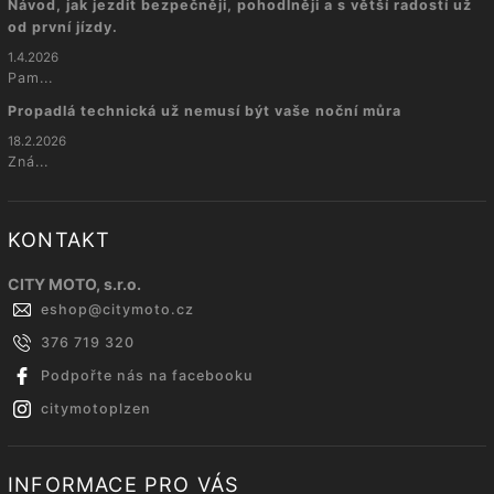
Návod, jak jezdit bezpečněji, pohodlněji a s větší radostí už
od první jízdy.
1.4.2026
Pam...
Propadlá technická už nemusí být vaše noční můra
18.2.2026
Zná...
KONTAKT
CITY MOTO, s.r.o.
eshop
@
citymoto.cz
376 719 320
Podpořte nás na facebooku
citymotoplzen
INFORMACE PRO VÁS