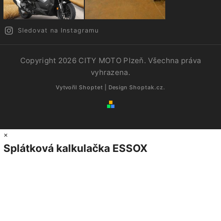
Sledovat na Instagramu
Copyright 2026
CITY MOTO Plzeň
. Všechna práva
vyhrazena.
Vytvořil
Shoptet
| Design
Shoptak.cz.
×
Splátková kalkulačka ESSOX