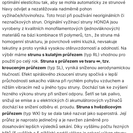
optimální elesticitou tak, aby se mohla automaticky ze strunové
hlavy odvíjet a nezatěžovala nadměrně pohon
vyžínače/křovinořezu. Toto hrozí při používání neoriginálních či
neznačkových strun. Originální vyžínací struny HONDA jsou
vyrobeny z kvalitních monofilamentových (jednovláknových)
materiálů na bázi kombinace tří polymerů, tzn., že struna má
homogenní strukturu, je povrchově velmi kluzká, nevsakuje
tekutiny a proto vyniká vysokou otěruvzdorností a odolností. Na
výběr máme
strunu s kulatým průřezem
(typ RL) vhodnou pro
použití po celý rok.
Struna s průřezem ve tvaru ∞, tzv.
krouceným průřezem
(typ SL), vyniká sníženou aerodynamickou
hlučností. Efekt spirálového zkoucení struny spočívá v lepší
průchodnosti sekacího vlákna při rychlém pohybu vzduchem a
nižším vibracím než u jiného typu struny. Dochází tak ke zvýšení
řezného výkonu struny při snížení odporu. Šetří se tak palivo,
snižují se emise a u elektrických či akumulátorových vyžínačů
dochází ke snížení odběru el. proudu.
Struna s hvězdicovým
průřezem
(typ WX) by se dala také nazvat jako superostrá. Její
průřez je naprosto jedinečný a je navržen záměrně pro
dosahování lepších výsledků sekání. Díky vyššímu počtu řezných
břitů (5 vyšších a 5 nižších) podél vlákna je sekací výkon struny