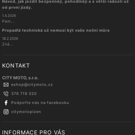
Návod, jak jezdit bezpečněji, pohodlněji a s větší radostí už
od první jízdy.
1.4.2026
Pam...
Propadlá technická už nemusí být vaše noční můra
18.2.2026
Zná...
KONTAKT
CITY MOTO, s.r.o.
eshop
@
citymoto.cz
376 719 320
Podpořte nás na facebooku
citymotoplzen
INFORMACE PRO VÁS