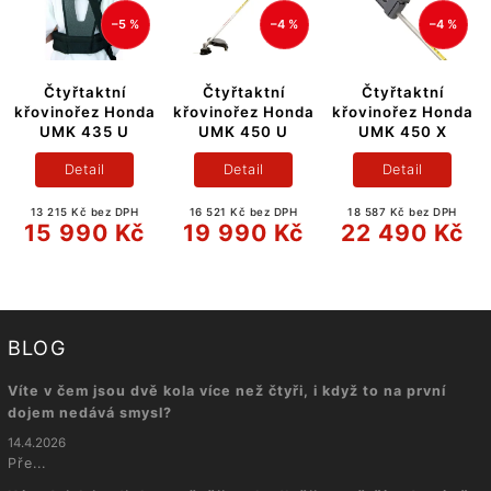
–5 %
–4 %
–4 %
–
tní
Čtyřtaktní
Čtyřtaktní
Čtyřtaktní zá
 Honda
křovinořez Honda
křovinořez Honda
křovinořez H
5 U
UMK 450 U
UMK 450 X
UMR 450 
Detail
Detail
Detail
z DPH
16 521 Kč bez DPH
18 587 Kč bez DPH
16 521 Kč bez 
 Kč
19 990 Kč
22 490 Kč
19 990 
BLOG
Víte v čem jsou dvě kola více než čtyři, i když to na první
dojem nedává smysl?
14.4.2026
Pře...