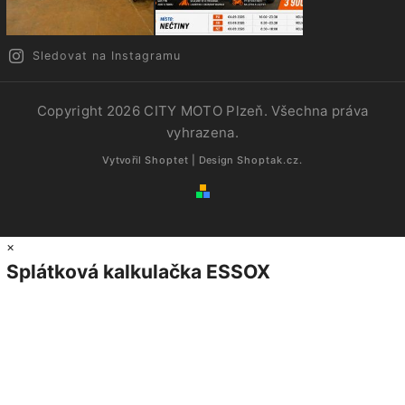
Sledovat na Instagramu
Copyright 2026
CITY MOTO Plzeň
. Všechna práva
vyhrazena.
Vytvořil
Shoptet
| Design
Shoptak.cz.
×
Splátková kalkulačka ESSOX