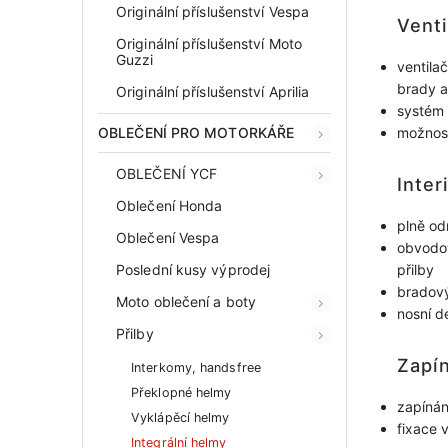
Originální příslušenství Vespa
Venti
Originální příslušenství Moto
Guzzi
ventila
brady a
Originální příslušenství Aprilia
systém 
OBLEČENÍ PRO MOTORKÁŘE
možnost
OBLEČENÍ YCF
Inter
Oblečení Honda
plně od
Oblečení Vespa
obvodov
Poslední kusy výprodej
přilby
bradový
Moto oblečení a boty
nosní d
Přilby
Zapí
Interkomy, handsfree
Překlopné helmy
zapínán
Vyklápěcí helmy
fixace 
Integrální helmy