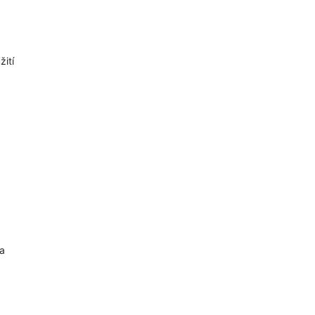
žití
 a