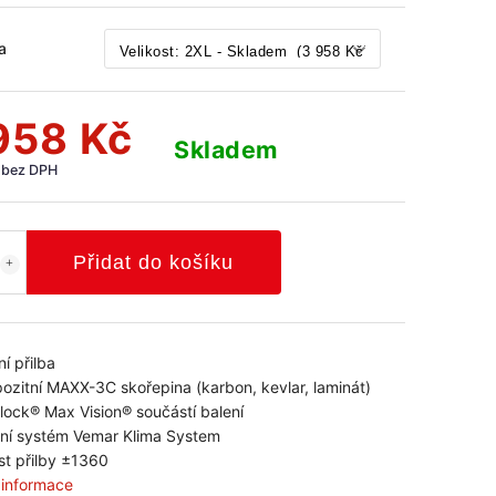
a
958 Kč
Skladem
 bez DPH
Přidat do košíku
ní přilba
pozitní MAXX-3C skořepina (karbon, kevlar, laminát)
inlock® Max Vision® součástí balení
ční systém Vemar Klima System
t přilby ±1360
í informace