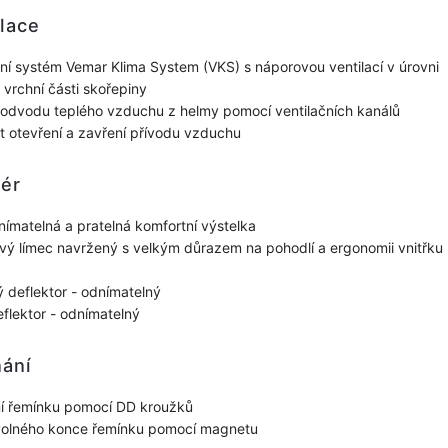
lace
ční systém Vemar Klima System (VKS) s náporovou ventilací v úrovni
 vrchní části skořepiny
odvodu teplého vzduchu z helmy pomocí ventilačních kanálů
 otevření a zavření přívodu vzduchu
iér
nímatelná a pratelná komfortní výstelka
ý límec navržený s velkým důrazem na pohodlí a ergonomii vnitřku
 deflektor - odnímatelný
eflektor - odnímatelný
nání
í řemínku pomocí DD kroužků
volného konce řemínku pomocí magnetu