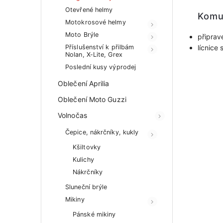
Otevřené helmy
Komu
Motokrosové helmy
Moto Brýle
připrav
Příslušenství k přilbám
lícnice
Nolan, X-Lite, Grex
Poslední kusy výprodej
Oblečení Aprilia
Oblečení Moto Guzzi
Volnočas
Čepice, nákrčníky, kukly
Kšiltovky
Kulichy
Nákrčníky
Sluneční brýle
Mikiny
Pánské mikiny