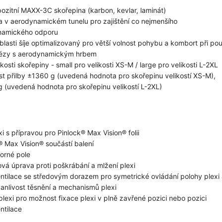
pozitní MAXX-3C skořepina (karbon, kevlar, laminát)
a v aerodynamickém tunelu pro zajištění co nejmenšího
namického odporu
oblasti šíje optimalizovaný pro větší volnost pohybu a kombort při pou
ézy s aerodynamickým hrbem
kosti skořepiny - small pro velikosti XS-M / large pro velikosti L-2XL
t přilby ±1360 g (uvedená hodnota pro skořepinu velikostí XS-M),
 (uvedená hodnota pro skořepinu velikostí L-2XL)
xi s přípravou pro Pinlock® Max Vision® folii
® Max Vision® součástí balení
zorné pole
vá úprava proti poškrábání a mlžení plexi
ntilace se středovým dorazem pro symetrické ovládání polohy plexi
rvanlivost těsnění a mechanismů plexi
lexi pro možnost fixace plexi v plně zavřené pozici nebo pozici
ntilace