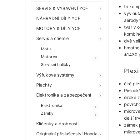
tri kom
SERVIS & VYBAVENÍ YCF
vyvinut
NÁHRADNÍ DÍLY YCF
aerody
tvar v 
MOTORY & DÍLY YCF
kombin
Servis a chemie
dvě veli
hmotnos
Motul
±1430 g
Motorex
Servisní balíčky
Plexi
Výfukové systémy
čiré ple
Plachty
Pinlock
Elektronika a zabezpečení
široké 
povrcho
Elektronika
mikrove
Zámky
delší t
Klíčenky a drobnosti
zámek p
mikrove
Originální příslušenství Honda