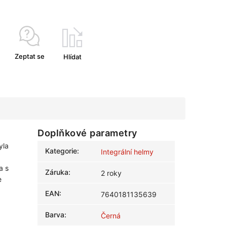
Zeptat se
Hlídat
Doplňkové parametry
yla
Kategorie
:
Integrální helmy
a s
Záruka
:
2 roky
e
EAN
:
7640181135639
Barva
:
Černá