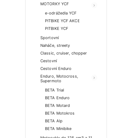
MOTORKY YCF
e-odrážedla YCF
PITBIKE YCF AKCE
PITBIKE YCF
Sportovní
Naháče, streety
Classic, cruiser, chopper
Cestovní
Cestovní Enduro
Enduro, Motocross,
Supermoto
BETA Trial
BETA Enduro
BETA Motard
BETA Motokros
BETA Alp
BETA Minibike
Motocykly do 125 cm3 a 11