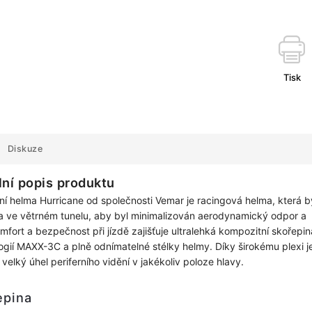
Tisk
Diskuze
lní popis produktu
lní helma Hurricane od společnosti Vemar je racingová helma, která b
a ve větrném tunelu, aby byl minimalizován aerodynamický odpor a
omfort a bezpečnost při jízdě zajišťuje ultralehká kompozitní skořepin
ogií MAXX-3C a plně odnímatelné stélky helmy. Díky širokému plexi j
 velký úhel periferního vidění v jakékoliv poloze hlavy.
epina