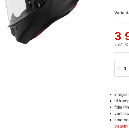
Variant
3 
3 271 Kč
integrál
tri kom
folie P
ventila
hmotnos
Detailn