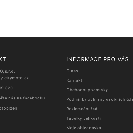
KT
INFORMACE PRO VÁS
, s.r.o.
O nás
p
@
citymoto.cz
Kontakt
19 320
Obchodní podmínky
řte nás na facebooku
Podmínky ochrany osobních úda
otoplzen
Reklamační řád
Tabulky velikostí
Moje objednávka