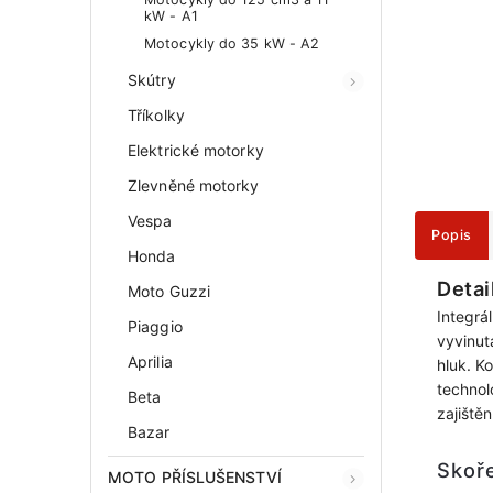
kW - A1
Motocykly do 35 kW - A2
Skútry
Tříkolky
Elektrické motorky
Zlevněné motorky
Vespa
Popis
Honda
Detai
Moto Guzzi
Integrá
Piaggio
vyvinut
Aprilia
hluk. K
technol
Beta
zajištěn
Bazar
Skoř
MOTO PŘÍSLUŠENSTVÍ