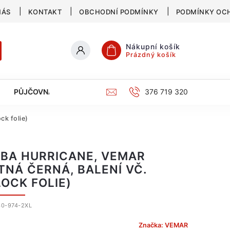
NÁS
KONTAKT
OBCHODNÍ PODMÍNKY
PODMÍNKY OC
Nákupní košík
Prázdný košík
PŮJČOVNA
SERVIS
KATALOG
376 719 320
ck folie)
LBA HURRICANE, VEMAR
TNÁ ČERNÁ, BALENÍ VČ.
LOCK FOLIE)
0-974-2XL
Značka:
VEMAR