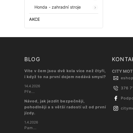
Honda - zahradní stroje
AKCE
BLOG
KONTA
Víte v čem jsou dvě kola více než čtyři,
CITY MOTO
i když to na první dojem nedává smysl?
esho
14.4.2026
376 7
Pře...
Podpo
Návod, jak jezdit bezpečněji,
pohodlněji a s větší radostí už od první
citym
jízdy.
1.4.2026
Pam...