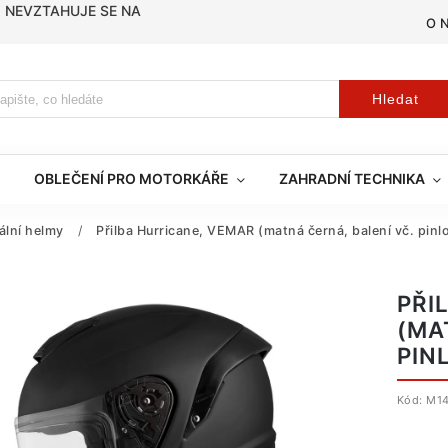
, NEVZTAHUJE SE NA
O 
Hledat
OBLEČENÍ PRO MOTORKÁŘE
ZAHRADNÍ TECHNIKA
ální helmy
/
Přilba Hurricane, VEMAR (matná černá, balení vč. pinlo
PŘI
(MA
PIN
Kód:
M14