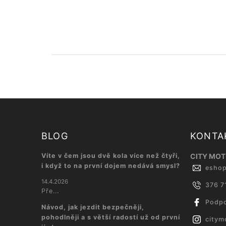
BLOG
KONTA
Víte v čem jsou dvě kola více než čtyři,
CITY MOTO
i když to na první dojem nedává smysl?
esho
14.4.2026
376 7
Pře...
Podpo
Návod, jak jezdit bezpečněji,
pohodlněji a s větší radostí už od první
citym