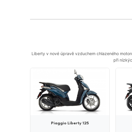
Liberty v nové úpravě vzduchem chlazeného motoru iG
při nízký
Piaggio Liberty 125