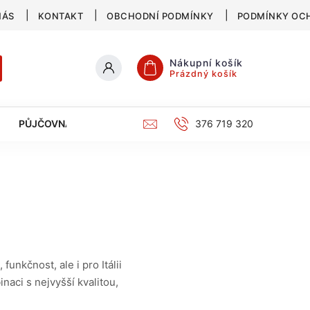
NÁS
KONTAKT
OBCHODNÍ PODMÍNKY
PODMÍNKY OC
Nákupní košík
Prázdný košík
PŮJČOVNA
SERVIS
KATALOG
376 719 320
nkčnost, ale i pro Itálii
aci s nejvyšší kvalitou,