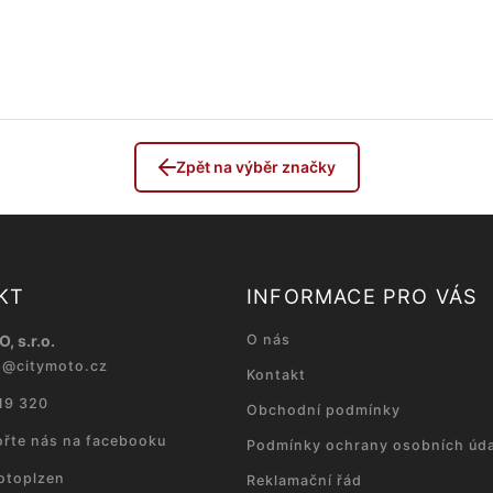
Zpět na výběr značky
KT
INFORMACE PRO VÁS
, s.r.o.
O nás
p
@
citymoto.cz
Kontakt
19 320
Obchodní podmínky
řte nás na facebooku
Podmínky ochrany osobních úda
otoplzen
Reklamační řád