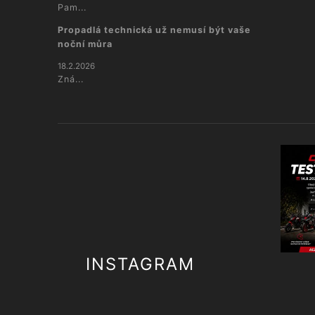
Pam...
Propadlá technická už nemusí být vaše
noční můra
18.2.2026
Zná...
INSTAGRAM