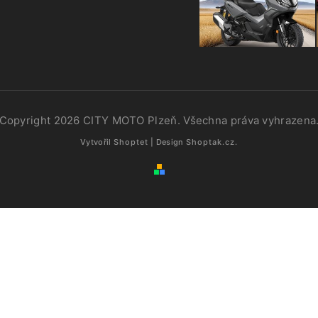
Copyright 2026
CITY MOTO Plzeň
. Všechna práva vyhrazena
Vytvořil
Shoptet
| Design
Shoptak.cz.