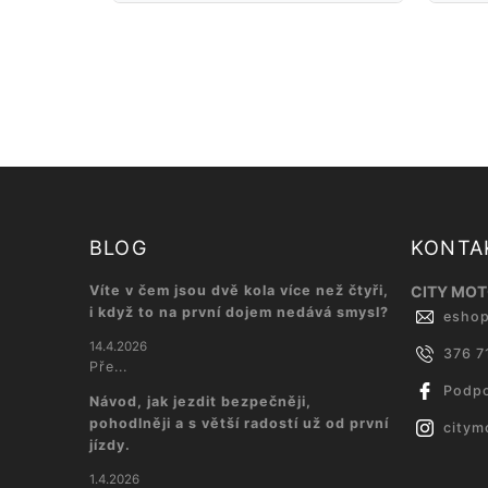
BLOG
KONTA
Víte v čem jsou dvě kola více než čtyři,
CITY MOTO
i když to na první dojem nedává smysl?
esho
14.4.2026
376 7
Pře...
Podpo
Návod, jak jezdit bezpečněji,
pohodlněji a s větší radostí už od první
citym
jízdy.
1.4.2026