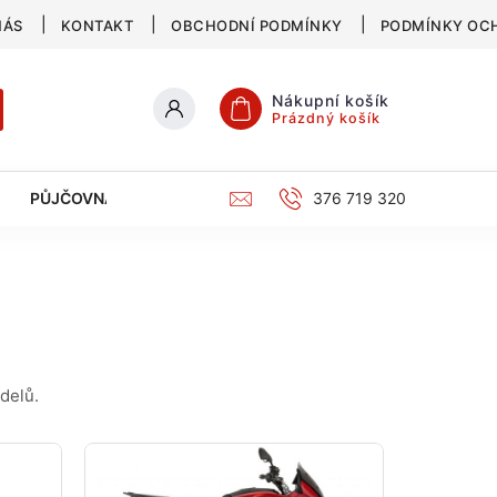
NÁS
KONTAKT
OBCHODNÍ PODMÍNKY
PODMÍNKY OC
Nákupní košík
Prázdný košík
PŮJČOVNA
SERVIS
KATALOG
376 719 320
delů.