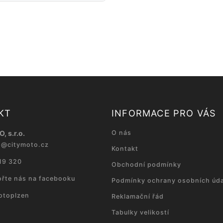
KT
INFORMACE PRO VÁS
, s.r.o.
O nás
p
@
citymoto.cz
Kontakt
19 320
Obchodní podmínky
řte nás na facebooku
Podmínky ochrany osobních úda
otoplzen
Reklamační řád
Tabulky velikostí