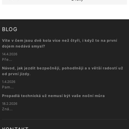
BLOG
Víte v čem jsou dvě kola více než čtyři, i když to na první
dojem nedává smysl?
14.4.2026
Pře...
Návod, jak jezdit bezpečněji, pohodlněji a s větší radostí už
od první jízdy.
1.4.2026
Pam...
Propadlá technická už nemusí být vaše noční můra
18.2.2026
Zná...