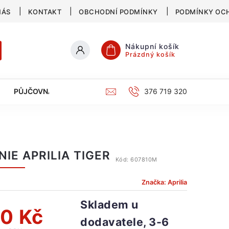
NÁS
KONTAKT
OBCHODNÍ PODMÍNKY
PODMÍNKY OC
Nákupní košík
Prázdný košík
PŮJČOVNA
SERVIS
KATALOG
376 719 320
NIE APRILIA TIGER
Kód:
607810M
Značka:
Aprilia
Skladem u
0 Kč
dodavatele, 3-6