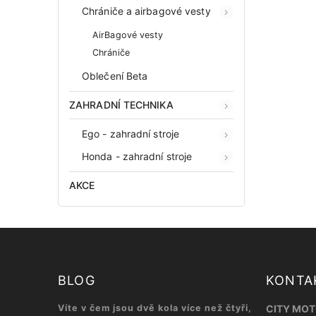
Chrániče a airbagové vesty
AirBagové vesty
Chrániče
Oblečení Beta
ZAHRADNÍ TECHNIKA
Ego - zahradní stroje
Honda - zahradní stroje
AKCE
BLOG
KONTA
Víte v čem jsou dvě kola více než čtyři,
CITY MOTO