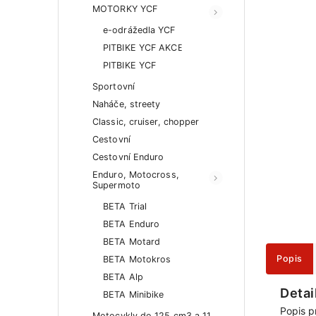
MOTORKY YCF
e-odrážedla YCF
PITBIKE YCF AKCE
PITBIKE YCF
Sportovní
Naháče, streety
Classic, cruiser, chopper
Cestovní
Cestovní Enduro
Enduro, Motocross,
Supermoto
BETA Trial
BETA Enduro
BETA Motard
Popis
BETA Motokros
BETA Alp
Detai
BETA Minibike
Popis p
Motocykly do 125 cm3 a 11