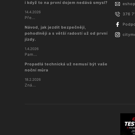
i když to na první dojem nedává smysl?
esho
14.4.2026
376 7
Pře...
Podpo
Návod, jak jezdit bezpečněji,
pohodlněji a s větší radostí už od první
citym
jízdy.
1.4.2026
Pam...
Propadlá technická už nemusí být vaše
noční můra
18.2.2026
Zná...