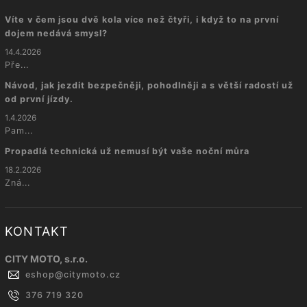
Víte v čem jsou dvě kola více než čtyři, i když to na první
dojem nedává smysl?
14.4.2026
Pře...
Návod, jak jezdit bezpečněji, pohodlněji a s větší radostí už
od první jízdy.
1.4.2026
Pam...
Propadlá technická už nemusí být vaše noční můra
18.2.2026
Zná...
KONTAKT
CITY MOTO, s.r.o.
eshop
@
citymoto.cz
376 719 320