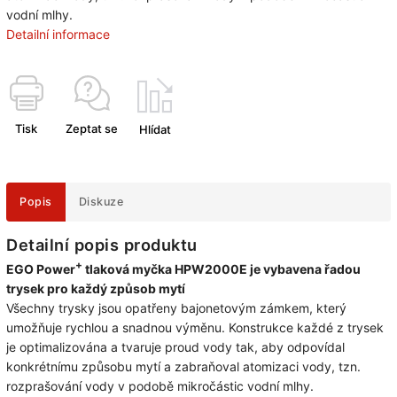
vodní mlhy.
Detailní informace
Tisk
Zeptat se
Hlídat
Popis
Diskuze
Detailní popis produktu
+
EGO Power
tlaková myčka HPW2000E je vybavena řadou
trysek pro každý způsob mytí
Všechny trysky jsou opatřeny bajonetovým zámkem, který
umožňuje rychlou a snadnou výměnu. Konstrukce každé z trysek
je optimalizována a tvaruje proud vody tak, aby odpovídal
konkrétnímu způsobu mytí a zabraňoval atomizaci vody, tzn.
rozprašování vody v podobě mikročástic vodní mlhy.