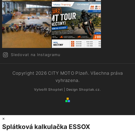
Sledovat na Instagramu
Copyright 2026
CITY MOTO Plzeň
. Všechna práva
vyhrazena.
Vytvořil
Shoptet
| Design
Shoptak.cz.
×
Splátková kalkulačka ESSOX