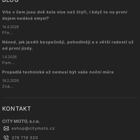
Víte v čem jsou dvě kola více než čtyři, i když to na první
dojem nedává smysl?
14.4.2026
Pře...
Návod, jak jezdit bezpečněji, pohodlněji a s větší radostí už
od první jízdy.
1.4.2026
Pam...
Propadlá technická už nemusí být vaše noční můra
18.2.2026
Zná...
KONTAKT
CITY MOTO, s.r.o.
eshop
@
citymoto.cz
376 719 320