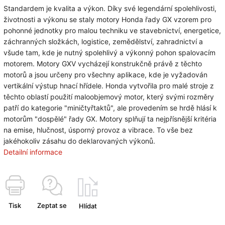
Standardem je kvalita a výkon. Díky své legendární spolehlivosti,
životnosti a výkonu se staly motory Honda řady GX vzorem pro
pohonné jednotky pro malou techniku ve stavebnictví, energetice,
záchranných složkách, logistice, zemědělství, zahradnictví a
všude tam, kde je nutný spolehlivý a výkonný pohon spalovacím
motorem. Motory GXV vycházejí konstrukčně právě z těchto
motorů a jsou určeny pro všechny aplikace, kde je vyžadován
vertikální výstup hnací hřídele. Honda vytvořila pro malé stroje z
těchto oblastí použití maloobjemový motor, který svými rozměry
patří do kategorie "miničtyřtaktů", ale provedením se hrdě hlásí k
motorům "dospělé" řady GX. Motory splňují ta nejpřísnější kritéria
na emise, hlučnost, úsporný provoz a vibrace. To vše bez
jakéhokoliv zásahu do deklarovaných výkonů.
Detailní informace
Tisk
Zeptat se
Hlídat