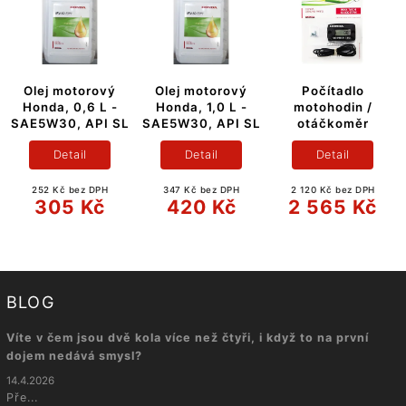
Olej motorový
Olej motorový
Počítadlo
Honda, 0,6 L -
Honda, 1,0 L -
motohodin /
SAE5W30, API SL
SAE5W30, API SL
otáčkoměr
Detail
Detail
Detail
252 Kč bez DPH
347 Kč bez DPH
2 120 Kč bez DPH
305 Kč
420 Kč
2 565 Kč
BLOG
Víte v čem jsou dvě kola více než čtyři, i když to na první
dojem nedává smysl?
14.4.2026
Pře...