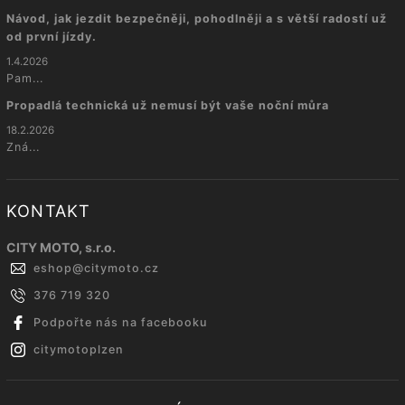
Návod, jak jezdit bezpečněji, pohodlněji a s větší radostí už
od první jízdy.
1.4.2026
Pam...
Propadlá technická už nemusí být vaše noční můra
18.2.2026
Zná...
KONTAKT
CITY MOTO, s.r.o.
eshop
@
citymoto.cz
376 719 320
Podpořte nás na facebooku
citymotoplzen