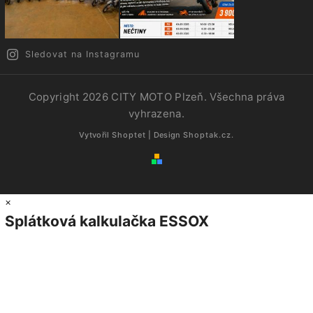
Sledovat na Instagramu
Copyright 2026
CITY MOTO Plzeň
. Všechna práva
vyhrazena.
Vytvořil
Shoptet
| Design
Shoptak.cz.
×
Splátková kalkulačka ESSOX