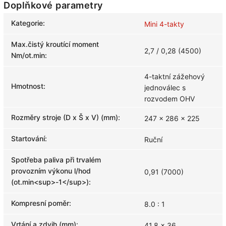
Doplňkové parametry
Kategorie
:
Mini 4-takty
Max.čistý kroutící moment
2,7 / 0,28 (4500)
Nm/ot.min
:
4-taktní zážehový
Hmotnost
:
jednoválec s
rozvodem OHV
Rozměry stroje (D x Š x V) (mm)
:
247 x 286 x 225
Startování
:
Ruční
Spotřeba paliva při trvalém
provozním výkonu l/hod
0,91 (7000)
(ot.min<sup>-1</sup>)
:
Kompresní poměr
:
8.0 : 1
Vrtání a zdvih (mm)
:
41,8 x 36