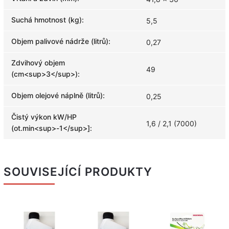
Suchá hmotnost (kg)
:
5,5
Objem palivové nádrže (litrů)
:
0,27
Zdvihový objem
49
(cm<sup>3</sup>)
:
Objem olejové náplně (litrů)
:
0,25
Čistý výkon kW/HP
1,6 / 2,1 (7000)
(ot.min<sup>-1</sup>]
:
SOUVISEJÍCÍ PRODUKTY