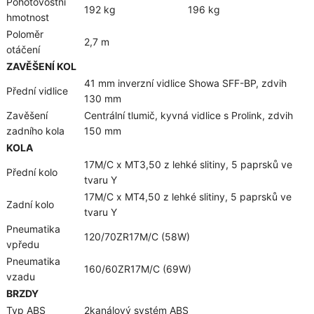
Pohotovostní
192 kg
196 kg
hmotnost
Poloměr
2,7 m
otáčení
ZAVĚŠENÍ KOL
41 mm inverzní vidlice Showa SFF-BP, zdvih
Přední vidlice
130 mm
Zavěšení
Centrální tlumič, kyvná vidlice s Prolink, zdvih
zadního kola
150 mm
KOLA
17M/C x MT3,50 z lehké slitiny, 5 paprsků ve
Přední kolo
tvaru Y
17M/C x MT4,50 z lehké slitiny, 5 paprsků ve
Zadní kolo
tvaru Y
Pneumatika
120/70ZR17M/C (58W)
vpředu
Pneumatika
160/60ZR17M/C (69W)
vzadu
BRZDY
Typ ABS
2kanálový systém ABS