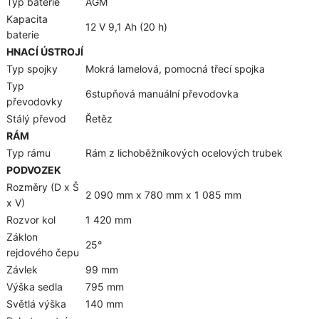
Typ baterie
AGM
Kapacita
12 V 9,1 Ah (20 h)
baterie
HNACÍ ÚSTROJÍ
Typ spojky
Mokrá lamelová, pomocná třecí spojka
Typ
6stupňová manuální převodovka
převodovky
Stálý převod
Řetěz
RÁM
Typ rámu
Rám z lichoběžníkových ocelových trubek
PODVOZEK
Rozměry (D x Š
2 090 mm x 780 mm x 1 085 mm
x V)
Rozvor kol
1 420 mm
Záklon
25°
rejdového čepu
Závlek
99 mm
Výška sedla
795 mm
Světlá výška
140 mm