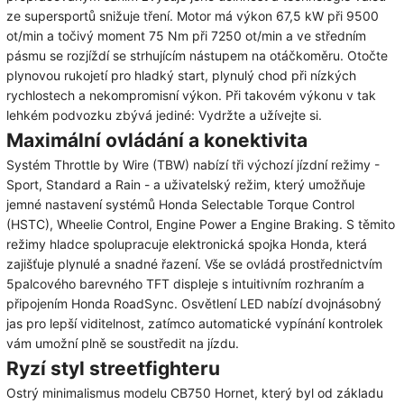
ze supersportů snižuje tření. Motor má výkon 67,5 kW při 9500
ot/min a točivý moment 75 Nm při 7250 ot/min a ve středním
pásmu se rozjíždí se strhujícím nástupem na otáčkoměru. Otočte
plynovou rukojetí pro hladký start, plynulý chod při nízkých
rychlostech a nekompromisní výkon. Při takovém výkonu v tak
lehkém podvozku zbývá jediné: Vydržte a užívejte si.
Maximální ovládání a konektivita
Systém Throttle by Wire (TBW) nabízí tři výchozí jízdní režimy -
Sport, Standard a Rain - a uživatelský režim, který umožňuje
jemné nastavení systémů Honda Selectable Torque Control
(HSTC), Wheelie Control, Engine Power a Engine Braking. S těmito
režimy hladce spolupracuje elektronická spojka Honda, která
zajišťuje plynulé a snadné řazení. Vše se ovládá prostřednictvím
5palcového barevného TFT displeje s intuitivním rozhraním a
připojením Honda RoadSync. Osvětlení LED nabízí dvojnásobný
jas pro lepší viditelnost, zatímco automatické vypínání kontrolek
vám umožní plně se soustředit na jízdu.
Ryzí styl streetfighteru
Ostrý minimalismus modelu CB750 Hornet, který byl od základu