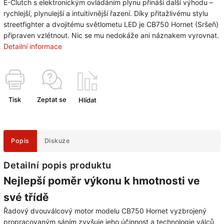
E-Clutch s elektronickým ovládáním plynu přináší další výhodu –
rychlejší, plynulejší a intuitivnější řazení. Díky přitažlivému stylu
streetfighter a dvojitému světlometu LED je CB750 Hornet (Sršeň)
připraven vzlétnout. Nic se mu nedokáže ani náznakem vyrovnat.
Detailní informace
Tisk
Zeptat se
Hlídat
Popis
Diskuze
Detailní popis produktu
Nejlepší poměr výkonu k hmotnosti ve
své třídě
Řadový dvouválcový motor modelu CB750 Hornet vyzbrojený
propracovaným sáním zvyšuje jeho účinnost a technologie válců