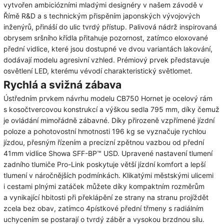
vytvořen ambiciózními mladými designéry v našem závodě v
Římě R&D a s technickým přispěním japonských vývojových
inženýrů, přináší do ulic tvrdý přístup. Palivová nádrž inspirovaná
obrysem sršního křídla přitahuje pozornost, zatímco eloxované
přední vidlice, které jsou dostupné ve dvou variantách lakování,
dodávají modelu agresivní vzhled. Prémiový prvek představuje
osvětlení LED, kterému vévodí charakteristický světlomet.
Rychlá a svižná zábava
Ústředním prvkem návrhu modelu CB750 Hornet je ocelový rám
s kosočtvercovou konstrukcí a výškou sedla 795 mm, díky čemuž
je ovládání mimořádně zábavné. Díky přirozeně vzpřímené jízdní
poloze a pohotovostní hmotnosti 196 kg se vyznačuje rychlou
jízdou, přesným řízením a precizní zpětnou vazbou od přední
41mm vidlice Showa SFF-BP™ USD. Upravené nastavení tlumení
zadního tlumiče Pro-Link poskytuje větší jízdní komfort a lepší
tlumení v náročnějších podmínkách. Klikatými městskými ulicemi
i cestami plnými zatáček můžete díky kompaktním rozměrům
a vynikající hbitosti při překlápění ze strany na stranu projíždět
zcela bez obav, zatímco 4pístkové přední třmeny s radiálním
uchycením se postarají o tvrdý záběr a vysokou brzdnou sílu.