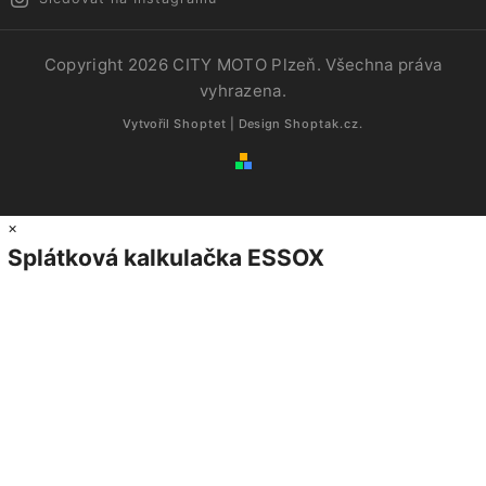
Copyright 2026
CITY MOTO Plzeň
. Všechna práva
vyhrazena.
Vytvořil
Shoptet
| Design
Shoptak.cz.
×
Splátková kalkulačka ESSOX