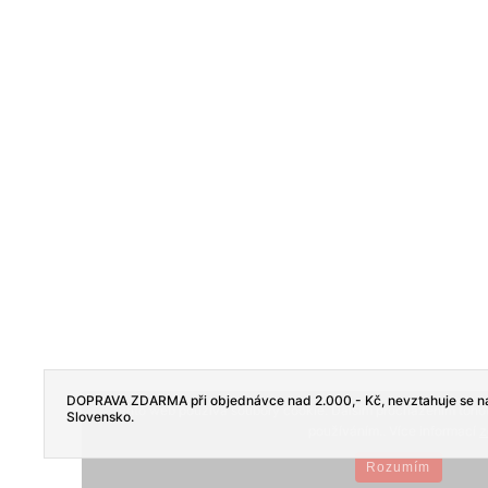
DOPRAVA ZDARMA při objednávce nad 2.000,- Kč, nevztahuje se na
Tento web používá soubory cookie. Dalším procházením tohoto
Slovensko.
používáním.. Více informací
z
Rozumím