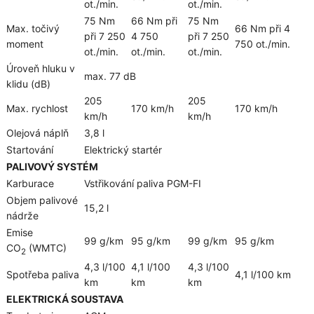
ot./min.
ot./min.
75 Nm
66 Nm při
75 Nm
Max. točivý
66 Nm při 4
při 7 250
4 750
při 7 250
moment
750 ot./min.
ot./min.
ot./min.
ot./min.
Úroveň hluku v
max. 77 dB
klidu (dB)
205
205
Max. rychlost
170 km/h
170 km/h
km/h
km/h
Olejová náplň
3,8 l
Startování
Elektrický startér
PALIVOVÝ SYSTÉM
Karburace
Vstřikování paliva PGM-FI
Objem palivové
15,2 l
nádrže
Emise
99 g/km
95 g/km
99 g/km
95 g/km
CO
(WMTC)
2
4,3 l/100
4,1 l/100
4,3 l/100
Spotřeba paliva
4,1 l/100 km
km
km
km
ELEKTRICKÁ SOUSTAVA