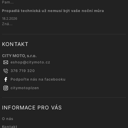
Pam...
Propadlá technická už nemusí být vaše noční můra
18.2.2026
Zná...
KONTAKT
CITY MOTO, s.r.o.
eshop
@
citymoto.cz
376 719 320
Podpořte nás na facebooku
citymotoplzen
INFORMACE PRO VÁS
O nás
Kontakt