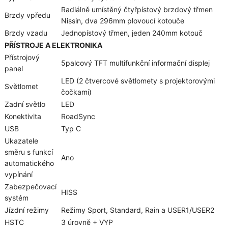
Radiálně umístěný čtyřpístový brzdový třmen
Brzdy vpředu
Nissin, dva 296mm plovoucí kotouče
Brzdy vzadu
Jednopístový třmen, jeden 240mm kotouč
PŘÍSTROJE A ELEKTRONIKA
Přístrojový
5palcový TFT multifunkční informační displej
panel
LED (2 čtvercové světlomety s projektorovými
Světlomet
čočkami)
Zadní světlo
LED
Konektivita
RoadSync
USB
Typ C
Ukazatele
směru s funkcí
Ano
automatického
vypínání
Zabezpečovací
HISS
systém
Jízdní režimy
Režimy Sport, Standard, Rain a USER1/USER2
HSTC
3 úrovně + VYP