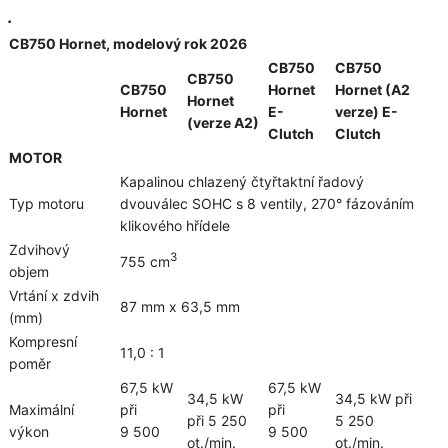
.
CB750 Hornet, modelový rok 2026
CB750
CB750
CB750
CB750
Hornet
Hornet (A2
Hornet
Hornet
E-
verze) E-
(verze A2)
Clutch
Clutch
MOTOR
Kapalinou chlazený čtyřtaktní řadový
Typ motoru
dvouválec SOHC s 8 ventily, 270° fázováním
klikového hřídele
Zdvihový
3
755 cm
objem
Vrtání x zdvih
87 mm x 63,5 mm
(mm)
Kompresní
11,0 : 1
poměr
67,5 kW
67,5 kW
34,5 kW
34,5 kW při
Maximální
při
při
při 5 250
5 250
výkon
9 500
9 500
ot./min.
ot./min.