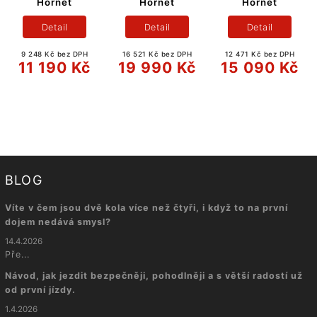
Hornet
Hornet
Hornet
Detail
Detail
Detail
9 248 Kč bez DPH
16 521 Kč bez DPH
12 471 Kč bez DPH
11 190 Kč
19 990 Kč
15 090 Kč
BLOG
Víte v čem jsou dvě kola více než čtyři, i když to na první
dojem nedává smysl?
14.4.2026
Pře...
Návod, jak jezdit bezpečněji, pohodlněji a s větší radostí už
od první jízdy.
1.4.2026